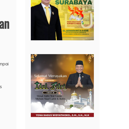
an
mpai
s