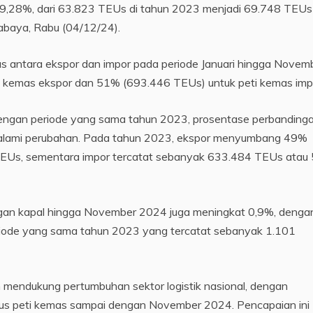
k 9,28%, dari 63.823 TEUs di tahun 2023 menjadi 69.748 TEUs
abaya, Rabu (04/12/24).
s antara ekspor dan impor pada periode Januari hingga Novem
 kemas ekspor dan 51% (693.446 TEUs) untuk peti kemas imp
ngan periode yang sama tahun 2023, prosentase perbanding
ngalami perubahan. Pada tahun 2023, ekspor menyumbang 49%
TEUs, sementara impor tercatat sebanyak 633.484 TEUs atau
ungan kapal hingga November 2024 juga meningkat 0,9%, denga
eriode yang sama tahun 2023 yang tercatat sebanyak 1.101
mendukung pertumbuhan sektor logistik nasional, dengan
rus peti kemas sampai dengan November 2024. Pencapaian ini