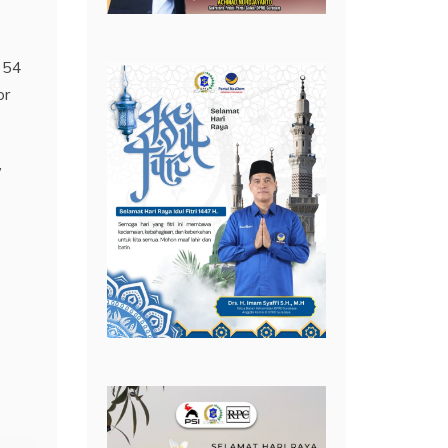
 54
or
”