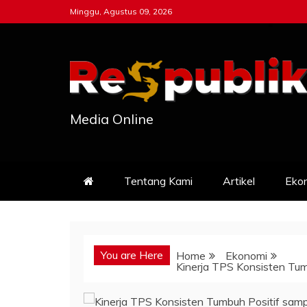
Skip
Minggu, Agustus 09, 2026
to
content
Media Online
Tentang Kami
Artikel
Eko
You are Here
Home
Ekonomi
Kinerja TPS Konsisten Tu