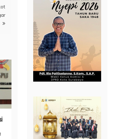
kot
gar
si
e