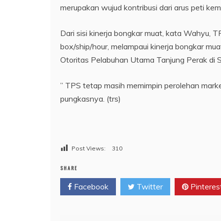
merupakan wujud kontribusi dari arus peti k
Dari sisi kinerja bongkar muat, kata Wahyu, 
box/ship/hour, melampaui kinerja bongkar mu
Otoritas Pelabuhan Utama Tanjung Perak di S
” TPS tetap masih memimpin perolehan marke
pungkasnya. (trs)
Post Views:
310
SHARE
Facebook
Twitter
Pinteres