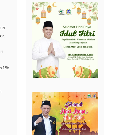
ber
or.
an
 51%
n