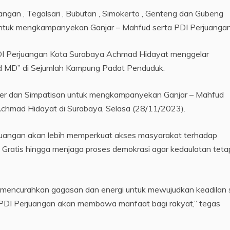
ngan , Tegalsari , Bubutan , Simokerto , Genteng dan Gubeng
untuk mengkampanyekan Ganjar – Mahfud serta PDI Perjuangan
DI Perjuangan Kota Surabaya Achmad Hidayat menggelar
d MD” di Sejumlah Kampung Padat Penduduk.
Kader dan Simpatisan untuk mengkampanyekan Ganjar – Mahfud
 Achmad Hidayat di Surabaya, Selasa (28/11/2023).
uangan akan lebih memperkuat akses masyarakat terhadap
Gratis hingga menjaga proses demokrasi agar kedaulatan teta
ang mencurahkan gagasan dan energi untuk mewujudkan keadilan 
n PDI Perjuangan akan membawa manfaat bagi rakyat,” tegas