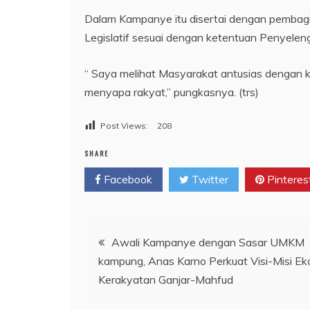
Dalam Kampanye itu disertai dengan pembagi
Legislatif sesuai dengan ketentuan Penyelen
“ Saya melihat Masyarakat antusias dengan k
menyapa rakyat,” pungkasnya. (trs)
Post Views:
208
SHARE
Facebook
Twitter
Pinteres
Navigasi
Awali Kampanye dengan Sasar UMKM
kampung, Anas Karno Perkuat Visi-Misi E
pos
Kerakyatan Ganjar-Mahfud