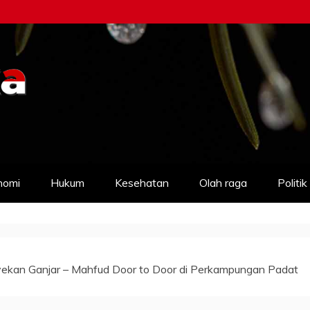
nomi
Hukum
Kesehatan
Olah raga
Politik
kan Ganjar – Mahfud Door to Door di Perkampungan Padat