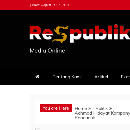
Skip
Jumat, Agustus 07, 2026
to
content
Media Online
Tentang Kami
Artikel
Eko
You are Here
Home
Politik
Achmad Hidayat Kampanye
Penduduk