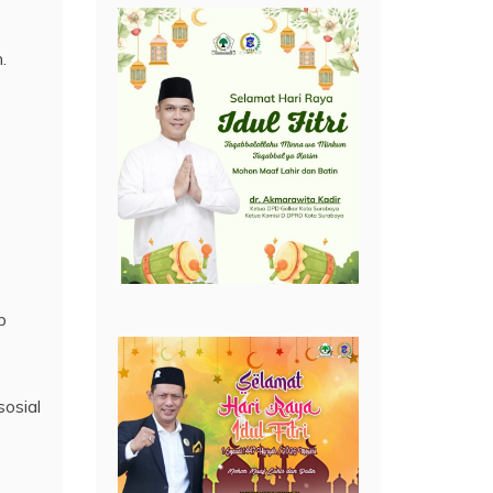
.
p
sosial