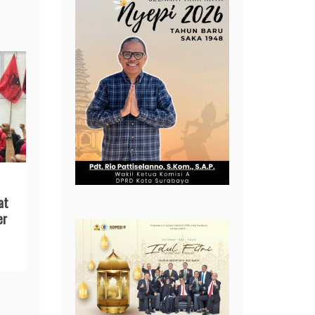
at
er