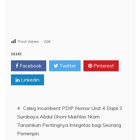
Post Views:
226
SHARE
Facebook
Twitter
Pinterest
Linkedin
Navigasi
Caleg Incumbent PDIP Nomor Urut 4 Dapil 3
Surabaya Abdul Ghoni Mukhlas Ni’am
pos
Tanamkan Pentingnya Integritas bagi Seorang
Pemimpin