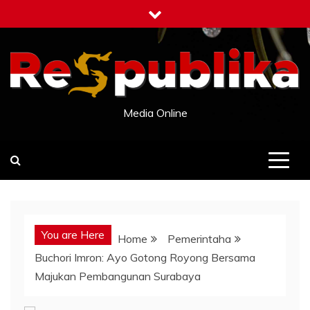
Skip
to
content
Media Online
You are Here
Home
Pemerintaha
Buchori Imron: Ayo Gotong Royong Bersama
Majukan Pembangunan Surabaya