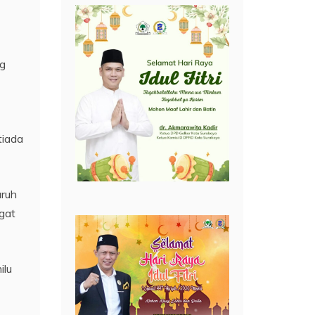
ng
tiada
uruh
gat
ilu