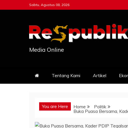
Skip
Sabtu, Agustus 08, 2026
to
content
Media Online
Tentang Kami
Artikel
Eko
You are Here
Home
Politik
Buka Puasa Bersama, Kade