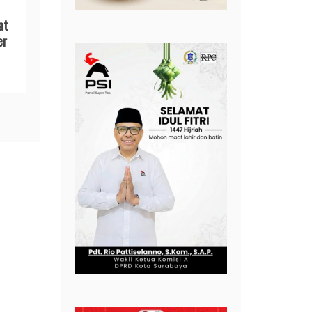
at
er