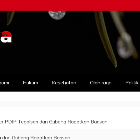
nomi
Hukum
Kesehatan
Olah raga
Politik
r PDIP Tegalsari dan Gubeng Rapatkan Barisan