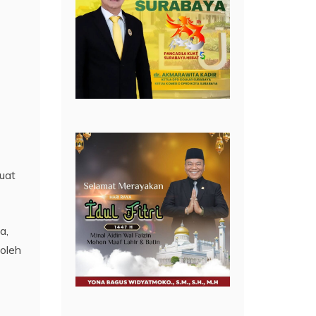
uat
a,
 oleh