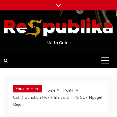
Skip
to
content
Media Online
You are Here
Home
Politik
Cak Ji Gunakan Hak Pilihnya di TPS 017 Ngagel
Rejo