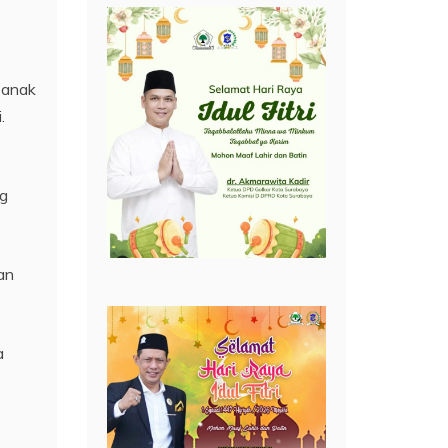
 anak
.
ng
an
a