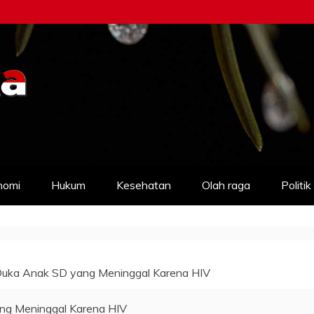
nomi
Hukum
Kesehatan
Olah raga
Politik
Duka Anak SD yang Meninggal Karena HIV