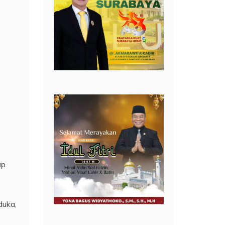
ap
duka,