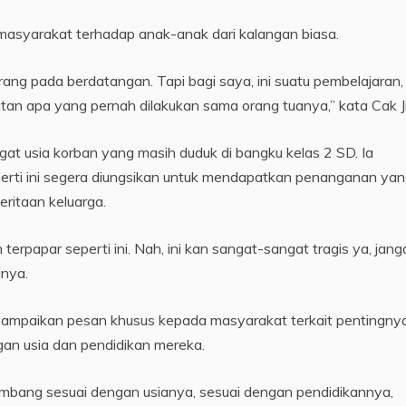
masyarakat terhadap anak-anak dari kalangan biasa.
rang pada berdatangan. Tapi bagi saya, ini suatu pembelajaran,
tan apa yang pernah dilakukan sama orang tuanya,” kata Cak Ji
ngat usia korban yang masih duduk di bangku kelas 2 SD. Ia
erti ini segera diungsikan untuk mendapatkan penanganan ya
ritaan keluarga.
rpapar seperti ini. Nah, ini kan sangat-sangat tragis ya, jang
anya.
yampaikan pesan khusus kepada masyarakat terkait pentingny
an usia dan pendidikan mereka.
embang sesuai dengan usianya, sesuai dengan pendidikannya,