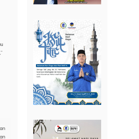
au
,”
wan
nan