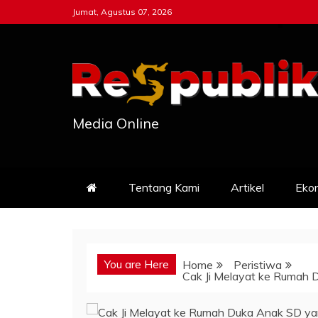
Skip
Jumat, Agustus 07, 2026
to
content
Media Online
Tentang Kami
Artikel
Eko
You are Here
Home
Peristiwa
Cak Ji Melayat ke Rumah 