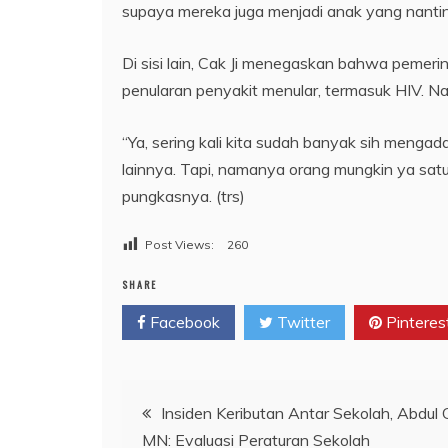
supaya mereka juga menjadi anak yang nanti
Di sisi lain, Cak Ji menegaskan bahwa peme
penularan penyakit menular, termasuk HIV. N
“Ya, sering kali kita sudah banyak sih menga
lainnya. Tapi, namanya orang mungkin ya satu 
pungkasnya. (trs)
Post Views:
260
SHARE
Facebook
Twitter
Pinteres
Navigasi
Insiden Keributan Antar Sekolah, Abdul 
MN: Evaluasi Peraturan Sekolah