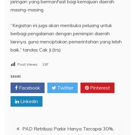
jaringan yang bermanfaat bagi kemajuan daerah
masing-masing.
“Kegiatan ini juga akan membuka peluang untuk
berbagi pengalaman dengan pemimpin daerah
lainnya, guna menciptakan pemerintahan yang lebih
baik,” tandas Cak Ji.(trs)
Post Views:
197
SHARE
Facebook
Twitter
Pinterest
Linkedin
Navigasi
PAD Retribusi Parkir Hanya Tercapai 30%,