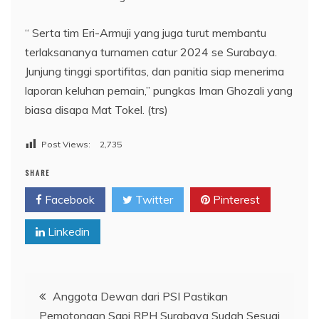
“ Serta tim Eri-Armuji yang juga turut membantu
terlaksananya turnamen catur 2024 se Surabaya.
Junjung tinggi sportifitas, dan panitia siap menerima
laporan keluhan pemain,” pungkas Iman Ghozali yang
biasa disapa Mat Tokel. (trs)
Post Views:
2,735
SHARE
Facebook
Twitter
Pinterest
Linkedin
Navigasi
Anggota Dewan dari PSI Pastikan
Pemotongan Sapi RPH Surabaya Sudah Sesuai