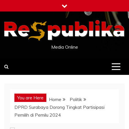
Skip
to
content
Media Online
You are Here
Home
Politik
DPRD Surabaya Dorong Tingkat Partisipasi
Pemilih di Pemilu 2024