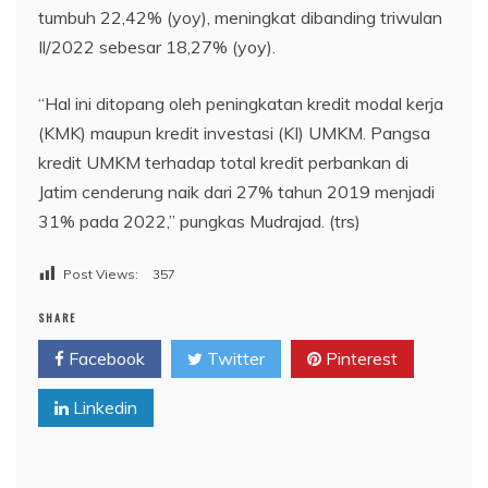
tumbuh 22,42% (yoy), meningkat dibanding triwulan
Il/2022 sebesar 18,27% (yoy).
“Hal ini ditopang oleh peningkatan kredit modal kerja
(KMK) maupun kredit investasi (KI) UMKM. Pangsa
kredit UMKM terhadap total kredit perbankan di
Jatim cenderung naik dari 27% tahun 2019 menjadi
31% pada 2022,” pungkas Mudrajad. (trs)
Post Views:
357
SHARE
Facebook
Twitter
Pinterest
Linkedin