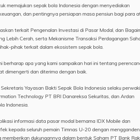
ntuk memajukan sepak bola Indonesia dengan menyediakan
euangan, dan pentingnya persiapan masa pensiun bagi para at
laskan terkait Pengenalan Investasi di Pasar Modal, dan Baga
ang Lebih Cerah, serta Mekanisme Transaksi Perdagangan Sa
pihak-pihak terkait dalam ekosistem sepak bola.
mi berharap apa yang kami sampaikan hari ini tentang perenca
at dimengerti dan diterima dengan baik.
o Sekretaris Yayasan Bakti Sepak Bola Indonesia selaku perwak
Information Technology PT BRI Danareksa Sekuritas, dan Ardan
a Indonesia.
aplikasi informasi data pasar modal bernama IDX Mobile dan
ng efek kepada seluruh pemain Timnas U-20 dengan menggande
ng memberikan dukungannya dalam bentuk Saham PT Bank Rak