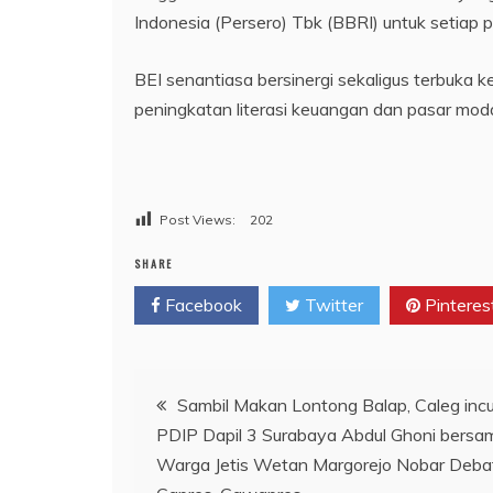
Indonesia (Persero) Tbk (BBRI) untuk setiap p
BEI senantiasa bersinergi sekaligus terbuka 
peningkatan literasi keuangan dan pasar modal 
Post Views:
202
SHARE
Facebook
Twitter
Pinteres
Navigasi
Sambil Makan Lontong Balap, Caleg in
PDIP Dapil 3 Surabaya Abdul Ghoni bersa
pos
Warga Jetis Wetan Margorejo Nobar Deba