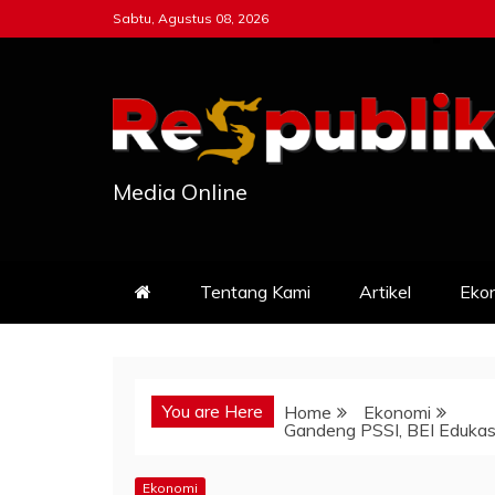
Skip
Sabtu, Agustus 08, 2026
to
content
Media Online
Tentang Kami
Artikel
Eko
You are Here
Home
Ekonomi
Gandeng PSSI, BEI Edukasi
Ekonomi