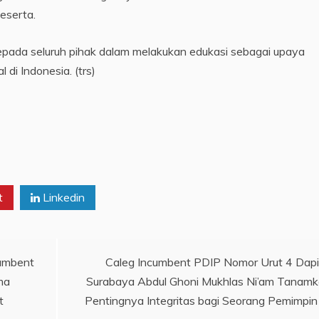
eserta.
kepada seluruh pihak dalam melakukan edukasi sebagai upaya
di Indonesia. (trs)
t
Linkedin
cumbent
Caleg Incumbent PDIP Nomor Urut 4 Dapi
ma
Surabaya Abdul Ghoni Mukhlas Ni’am Tanam
t
Pentingnya Integritas bagi Seorang Pemimpin