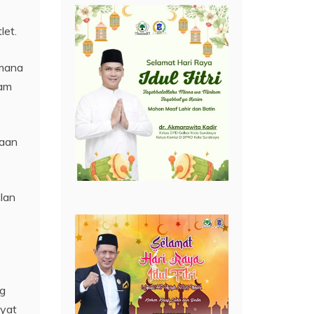
let.
imana
ham
naan
ilan
ng
yat