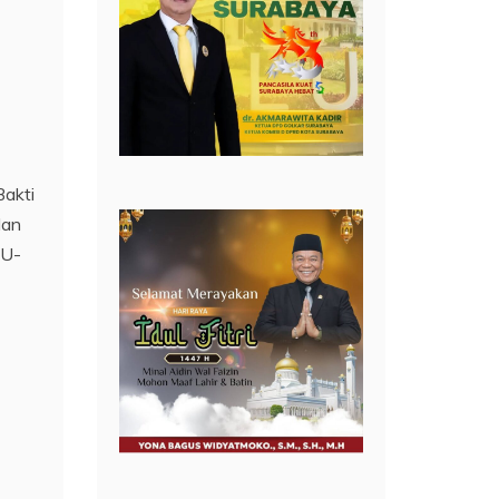
Bakti
dan
 U-