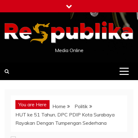
Skip
to
content
Media Online
You are Here
Home
Politik
HUT ke 51 Tahun, DPC PDIP Kota Surabaya
Rayakan Dengan Tumpengan Sederhana