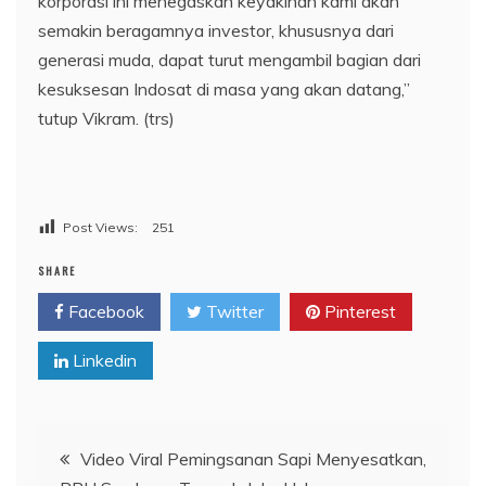
korporasi ini menegaskan keyakinan kami akan
semakin beragamnya investor, khususnya dari
generasi muda, dapat turut mengambil bagian dari
kesuksesan Indosat di masa yang akan datang,”
tutup Vikram. (trs)
Post Views:
251
SHARE
Facebook
Twitter
Pinterest
Linkedin
Navigasi
Video Viral Pemingsanan Sapi Menyesatkan,