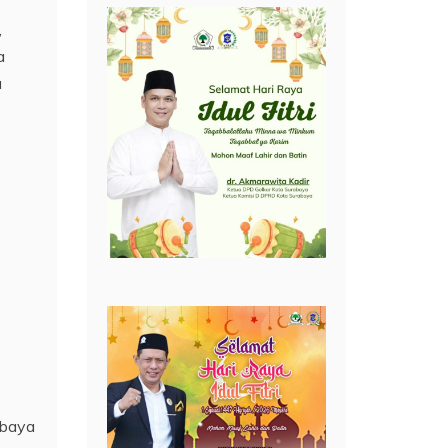
,
a
a
abaya