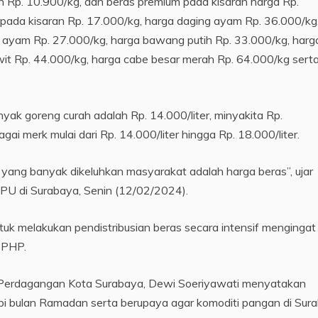
n Rp. 10.900/kg, dan beras premium pada kisaran harga Rp.
 pada kisaran Rp. 17.000/kg, harga daging ayam Rp. 36.000/kg
ur ayam Rp. 27.000/kg, harga bawang putih Rp. 33.000/kg, harg
it Rp. 44.000/kg, harga cabe besar merah Rp. 64.000/kg sert
yak goreng curah adalah Rp. 14.000/liter, minyakita Rp.
ai merk mulai dari Rp. 14.000/liter hingga Rp. 18.000/liter.
yang banyak dikeluhkan masyarakat adalah harga beras”, ujar
PPU di Surabaya, Senin (12/02/2024).
tuk melakukan pendistribusian beras secara intensif mengingat
SPHP.
 Perdagangan Kota Surabaya, Dewi Soeriyawati menyatakan
 bulan Ramadan serta berupaya agar komoditi pangan di Sur