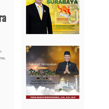
ra
n
omo,