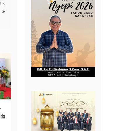
tik
r
nda