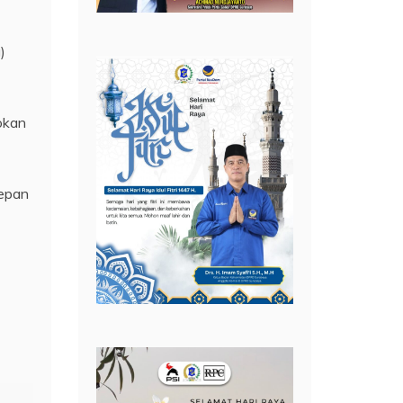
)
okan
depan