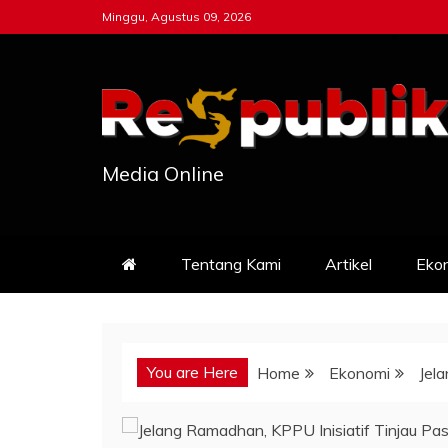
Skip
Minggu, Agustus 09, 2026
to
content
Media Online
Tentang Kami
Artikel
Eko
You are Here
Home
Ekonomi
Jel