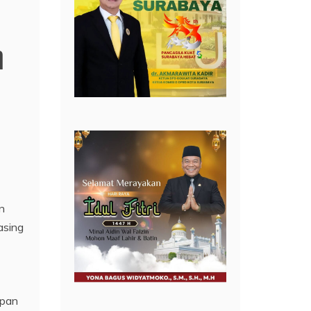
n
n
asing
apan