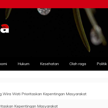
nomi
Hukum
Kesehatan
Olah raga
Politik
ng Wira Wati Prioritaskan Kepentingan Masyarakat