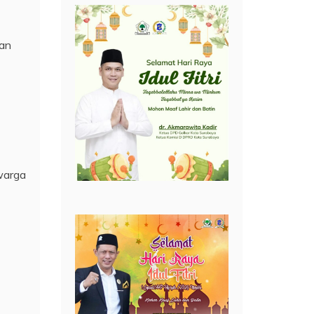
lan
warga