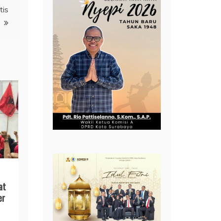
tis
at
er