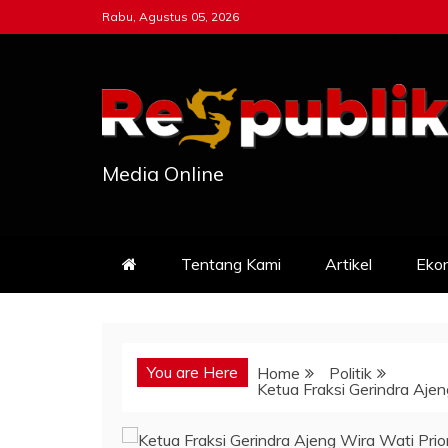
Skip
Rabu, Agustus 05, 2026
to
content
Media Online
Tentang Kami
Artikel
Eko
You are Here
Home
Politik
Ketua Fraksi Gerindra Aje