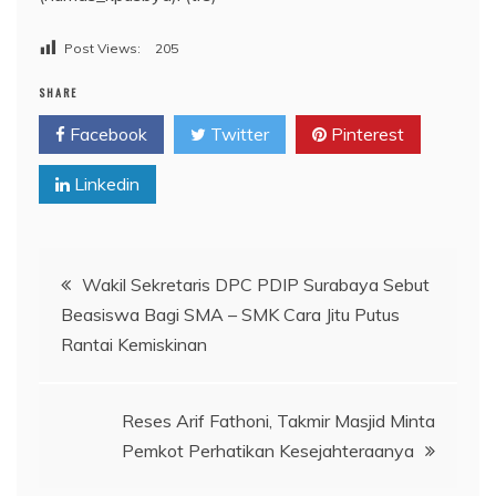
Post Views:
205
SHARE
Facebook
Twitter
Pinterest
Linkedin
Navigasi
Wakil Sekretaris DPC PDIP Surabaya Sebut
Beasiswa Bagi SMA – SMK Cara Jitu Putus
pos
Rantai Kemiskinan
Reses Arif Fathoni, Takmir Masjid Minta
Pemkot Perhatikan Kesejahteraanya