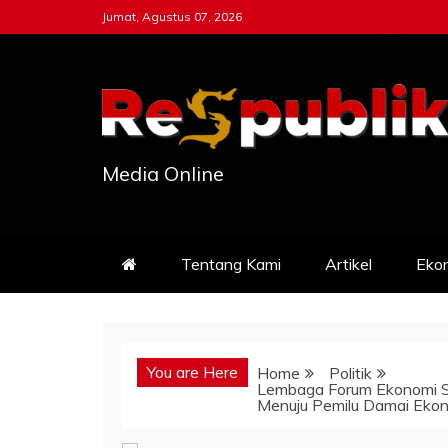
Skip
Jumat, Agustus 07, 2026
to
content
Media Online
Tentang Kami
Artikel
Eko
You are Here
Home
Politik
Lembaga Forum Ekonomi Sya
Menuju Pemilu Damai Eko