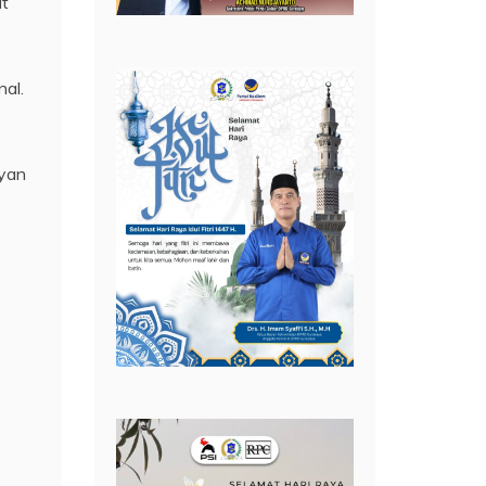
at
al.
 yan