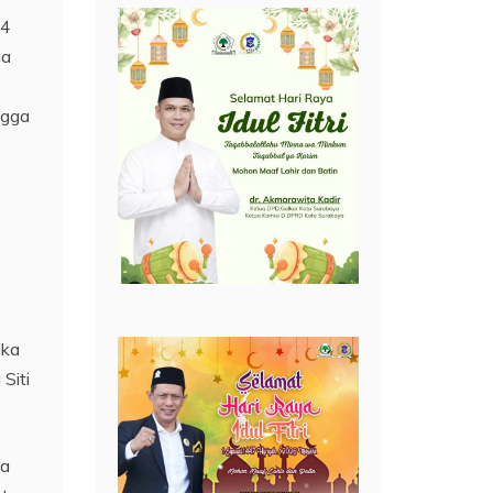
24
ga
ngga
ika
Siti
la