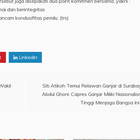
rsebut juga disepakati dua point komitmen bersama, yakni :
ai dan berintegritas
cam kondusifitas pemilu. (trs)
t
Linkedin
Wakil
Siti Atikoh Temui Relawan Ganjar di Suraba
Abdul Ghoni: Capres Ganjar Miliki Nasionali
Tinggi Menjaga Bangsa Ini