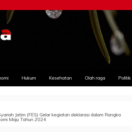
nomi
Hukum
Kesehatan
Olah raga
Politik
riah Jatim (FES) Gelar kegiatan deklarasi dalam Rangka
nomi Maju Tahun 2024