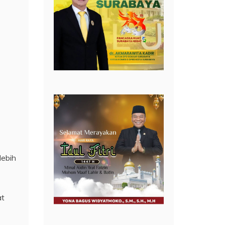
lebih
at