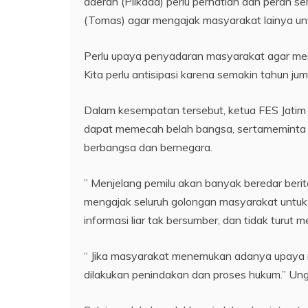
daerah (Pilkada) perlu perhatian dan peran 
(Tomas) agar mengajak masyarakat lainya un
Perlu upaya penyadaran masyarakat agar men
Kita perlu antisipasi karena semakin tahun ju
Dalam kesempatan tersebut, ketua FES Jati
dapat memecah belah bangsa, sertameminta s
berbangsa dan bernegara.
” Menjelang pemilu akan banyak beredar berit
mengajak seluruh golongan masyarakat untu
informasi liar tak bersumber, dan tidak turut 
“ Jika masyarakat menemukan adanya upaya mo
dilakukan penindakan dan proses hukum.” Ungk