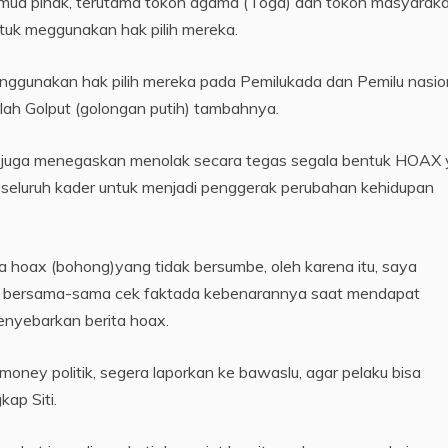
semua pihak, terutama tokoh agama (Toga) dan tokoh masyarak
tuk meggunakan hak pilih mereka.
ggunakan hak pilih mereka pada Pemilukada dan Pemilu nasion
mlah Golput (golongan putih) tambahnya.
m juga menegaskan menolak secara tegas segala bentuk HOAX
eluruh kader untuk menjadi penggerak perubahan kehidupan
a hoax (bohong)yang tidak bersumbe, oleh karena itu, saya
k bersama-sama cek faktada kebenarannya saat mendapat
menyebarkan berita hoax.
ney politik, segera laporkan ke bawaslu, agar pelaku bisa
ap Siti.