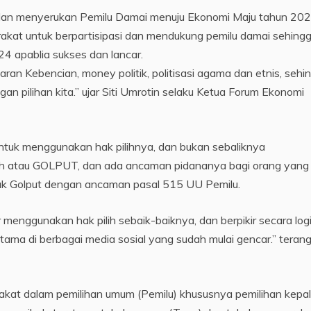
dan menyerukan Pemilu Damai menuju Ekonomi Maju tahun 20
rakat untuk berpartisipasi dan mendukung pemilu damai sehing
4 apablia sukses dan lancar.
ran Kebencian, money politik, politisasi agama dan etnis, sehi
gan pilihan kita.” ujar Siti Umrotin selaku Ketua Forum Ekonomi
ntuk menggunakan hak pilihnya, dan bukan sebaliknya
ih atau GOLPUT, dan ada ancaman pidananya bagi orang yang
k Golput dengan ancaman pasal 515 UU Pemilu.
enggunakan hak pilih sebaik-baiknya, dan berpikir secara log
utama di berbagai media sosial yang sudah mulai gencar.” terang 
rakat dalam pemilihan umum (Pemilu) khususnya pemilihan kepa