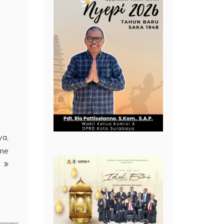
ya,
sme