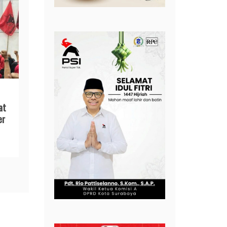
at
er