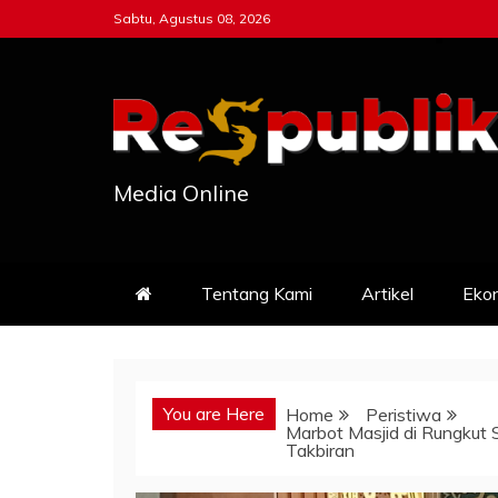
Skip
Sabtu, Agustus 08, 2026
to
content
Media Online
Tentang Kami
Artikel
Eko
You are Here
Home
Peristiwa
Marbot Masjid di Rungkut
Takbiran