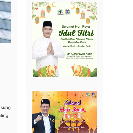
gsung
ling