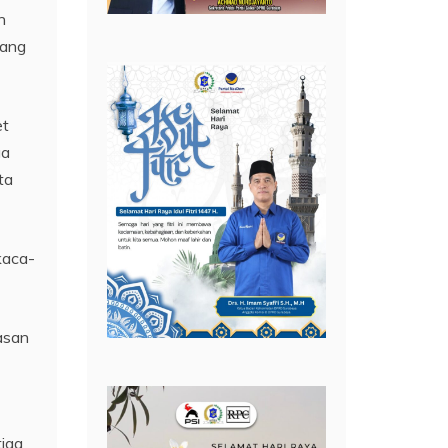
n
yang
et
ga
ta
kaca-
asan
tiga