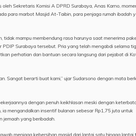
as oleh Sekretaris Komisi A DPRD Surabaya, Anas Karno, mome
epada para marbot Masjid At-Taibin, para penjaga rumah ibadah 
bin, tidak mampu membendung rasa harunya saat menerima pak
r PDIP Surabaya tersebut. Pria yang telah mengabdi selama ti
tkan perhatian dan bantuan secara langsung dari pejabat di Ko
an. Sangat berarti buat kami,” ujar Sudarsono dengan mata ber
pekerjaannya dengan penuh keikhlasan meski dengan keterbat
, ia mengandalkan insentif bulanan sebesar Rp1,75 juta untuk
 jemaah yang beribadah.
awab menjaga kebersihan masjid dari lantai satu hingga lantai 