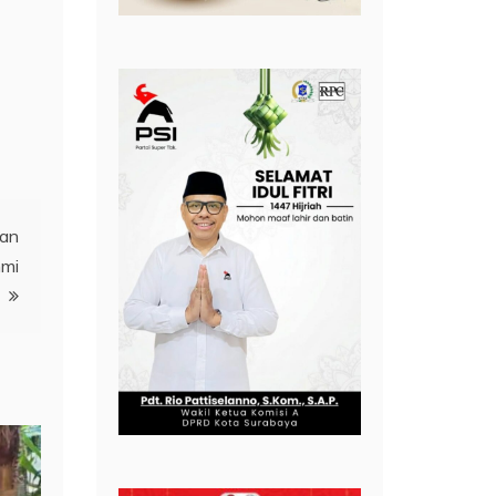
gan
hmi