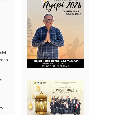
 ini
eraan
t
ya