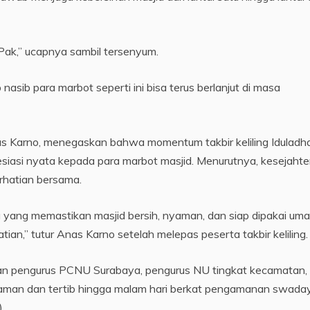
Pak,” ucapnya sambil tersenyum.
nasib para marbot seperti ini bisa terus berlanjut di masa
as Karno, menegaskan bahwa momentum takbir keliling Iduladha
siasi nyata kepada para marbot masjid. Menurutnya, kesejaht
rhatian bersama.
ka yang memastikan masjid bersih, nyaman, dan siap dipakai uma
an,” tutur Anas Karno setelah melepas peserta takbir keliling.
jajaran pengurus PCNU Surabaya, pengurus NU tingkat kecamatan,
 aman dan tertib hingga malam hari berkat pengamanan swada
)