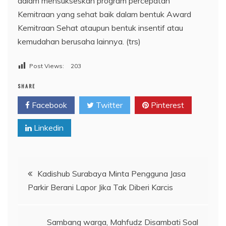
dalam mensukseskan program percepatan
Kemitraan yang sehat baik dalam bentuk Award
Kemitraan Sehat ataupun bentuk insentif atau
kemudahan berusaha lainnya. (trs)
Post Views:
203
SHARE
Facebook
Twitter
Pinterest
Linkedin
Navigasi
Kadishub Surabaya Minta Pengguna Jasa
Parkir Berani Lapor Jika Tak Diberi Karcis
pos
Sambang warga, Mahfudz Disambati Soal