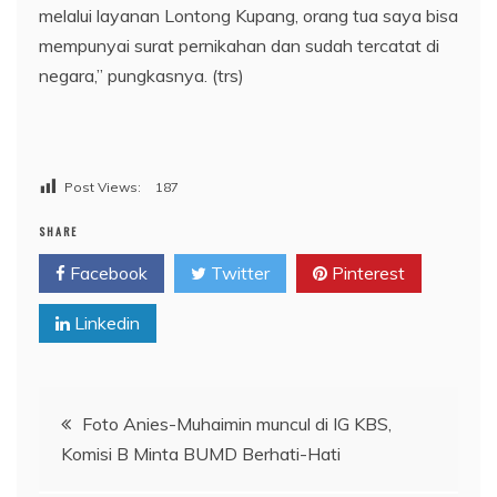
melalui layanan Lontong Kupang, orang tua saya bisa
mempunyai surat pernikahan dan sudah tercatat di
negara,” pungkasnya. (trs)
Post Views:
187
SHARE
Facebook
Twitter
Pinterest
Linkedin
Navigasi
Foto Anies-Muhaimin muncul di IG KBS,
Komisi B Minta BUMD Berhati-Hati
pos