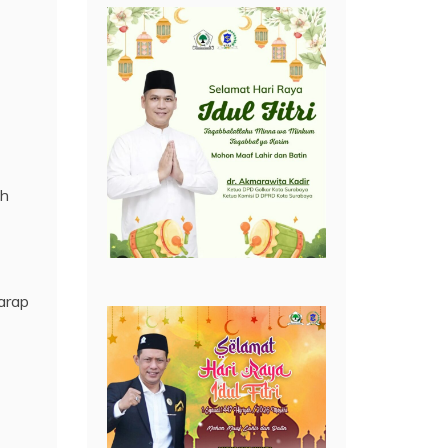
ah
arap