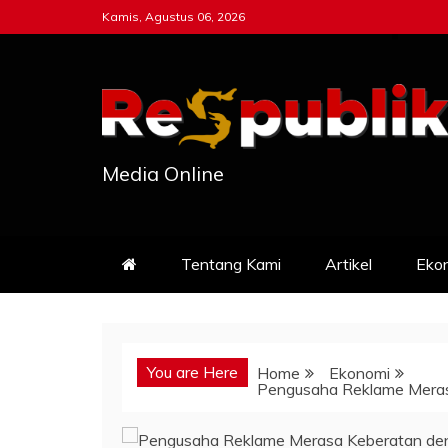
Skip
Kamis, Agustus 06, 2026
to
content
Media Online
Tentang Kami
Artikel
Eko
You are Here
Home
Ekonomi
Pengusaha Reklame Meras