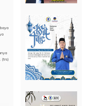
abaya
ya
anya
 (trs)