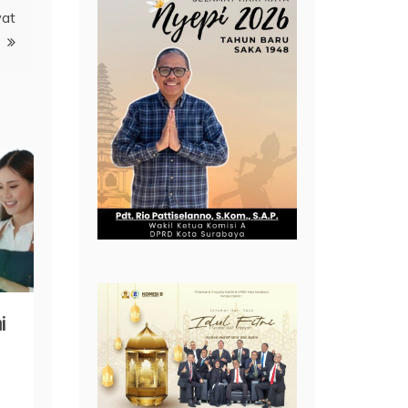
wat
i