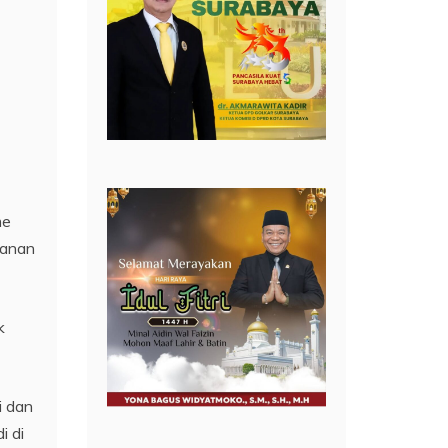
me
lanan
k
i dan
i di