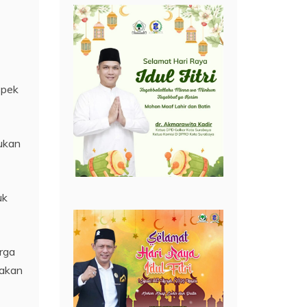
spek
sukan
uk
rga
pakan