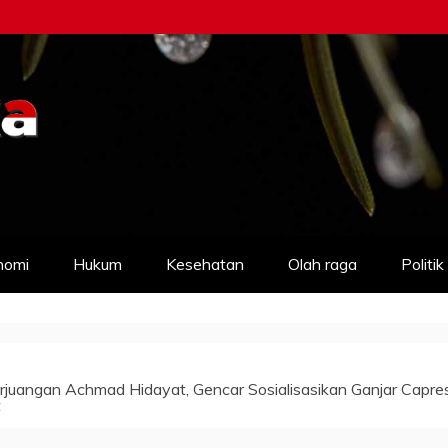
nomi
Hukum
Kesehatan
Olah raga
Politik
juangan Achmad Hidayat, Gencar Sosialisasikan Ganjar Capre
t