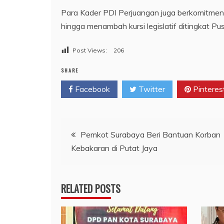
Para Kader PDI Perjuangan juga berkomitme
hingga menambah kursi legislatif ditingkat Pusa
Post Views:
206
SHARE
Facebook
Twitter
Pinteres
Navigasi
Pemkot Surabaya Beri Bantuan Korban
Kebakaran di Putat Jaya
pos
RELATED POSTS