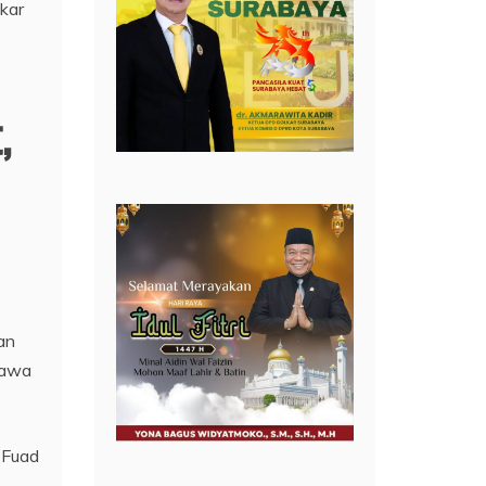
,
an
Jawa
 Fuad