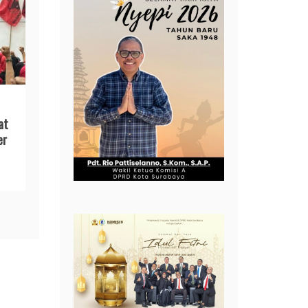
at
er