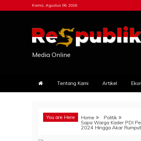
Skip
Kamis, Agustus 06, 2026
to
content
Media Online
Tentang Kami
Artikel
Eko
You are Here
Home
Politik
Sapa Warga Kader PDI Per
2024 Hingga Akar Rumpu