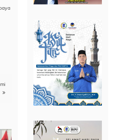
abaya
smi