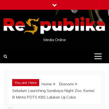
Skip
to
content
Media Online
You are Here
Home
Ekonomi
Sebelum Launching Surabaya Night Zoo, Komisi
B Minta PDTS KBS Lalukan Uji Coba