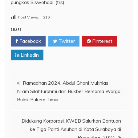
pungkas Siswohadi. (trs)
Post Views:
216
SHARE
Facebook
Twitter
Pinterest
Linkedin
Navigasi
Ramadhan 2024, Abdul Ghoni Mukhlas
Ni’am Silahturahmi dan Bukber Bersama Warga
pos
Bulak Rukem Timur
Didukung Korporasi, KWEB Salurkan Bantuan
ke Tiga Panti Asuhan di Kota Surabaya di
Ramadhan 2024