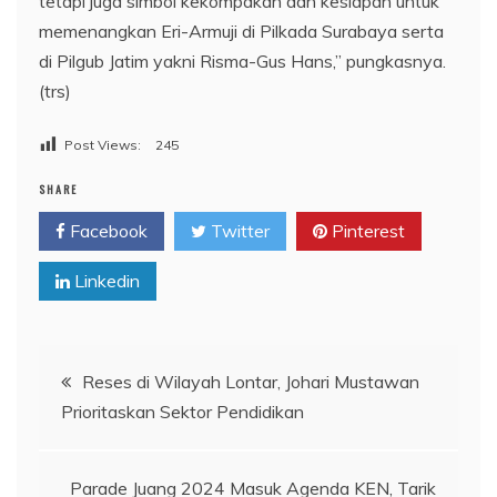
tetapi juga simbol kekompakan dan kesiapan untuk
memenangkan Eri-Armuji di Pilkada Surabaya serta
di Pilgub Jatim yakni Risma-Gus Hans,” pungkasnya.
(trs)
Post Views:
245
SHARE
Facebook
Twitter
Pinterest
Linkedin
Navigasi
Reses di Wilayah Lontar, Johari Mustawan
Prioritaskan Sektor Pendidikan
pos
Parade Juang 2024 Masuk Agenda KEN, Tarik