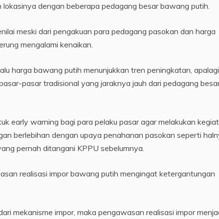
n lokasinya dengan beberapa pedagang besar bawang putih.
enilai meski dari pengakuan para pedagang pasokan dan harga
derung mengalami kenaikan.
alu harga bawang putih menunjukkan tren peningkatan, apalagi 
asar-pasar tradisional yang jaraknya jauh dari pedagang besar
tuk early warning bagi para pelaku pasar agar melakukan kegia
ngan berlebihan dengan upaya penahanan pasokan seperti hal
 yang pernah ditangani KPPU sebelumnya.
an realisasi impor bawang putih mengingat ketergantungan
dari mekanisme impor, maka pengawasan realisasi impor menja