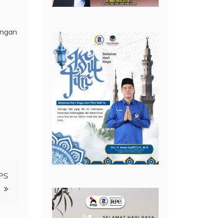
engan
LPS