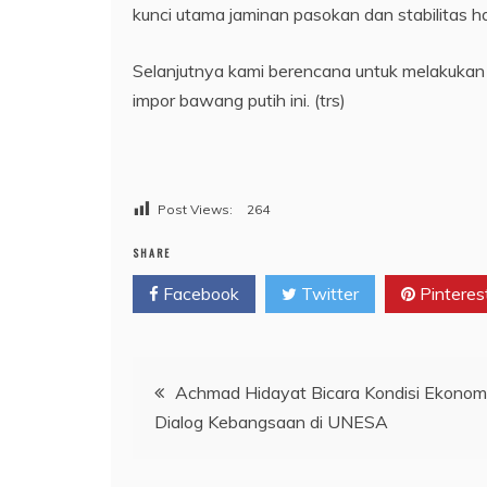
kunci utama jaminan pasokan dan stabilitas h
Selanjutnya kami berencana untuk melakukan 
impor bawang putih ini. (trs)
Post Views:
264
SHARE
Facebook
Twitter
Pinteres
Navigasi
Achmad Hidayat Bicara Kondisi Ekonom
Dialog Kebangsaan di UNESA
pos