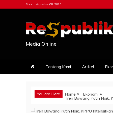
Skip
Sabtu, Agustus 08, 2026
to
content
Media Online
Tentang Kami
Artikel
Eko
You are Here
Home
Ekonomi
Tren Bawang Putih Naik, 