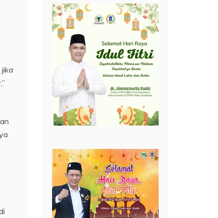
jika
,”
tan
nya
di