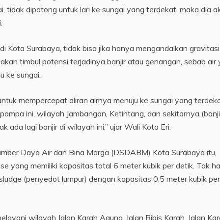
gai, tidak dipotong untuk lari ke sungai yang terdekat, maka dia 
.
i Kota Surabaya, tidak bisa jika hanya mengandalkan gravitasi
kan timbul potensi terjadinya banjir atau genangan, sebab air
u ke sungai.
 untuk mempercepat aliran airnya menuju ke sungai yang terdeka
pompa ini, wilayah Jambangan, Ketintang, dan sekitarnya (banji
ada lagi banjir di wilayah ini,” ujar Wali Kota Eri.
umber Daya Air dan Bina Marga (DSDABM) Kota Surabaya itu,
e yang memiliki kapasitas total 6 meter kubik per detik. Tak h
 sludge (penyedot lumpur) dengan kapasitas 0,5 meter kubik per
ani wilayah Jalan Karah Agung, Jalan Bibis Karah, Jalan Kar