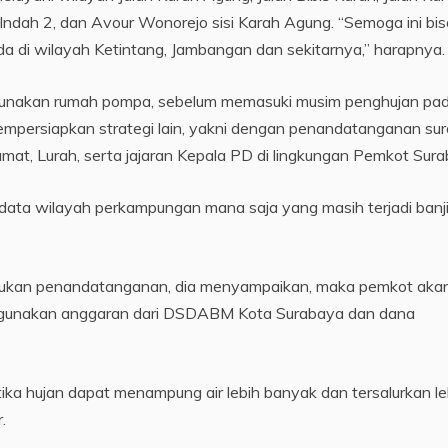
dah 2, dan Avour Wonorejo sisi Karah Agung. “Semoga ini bisa
 ada di wilayah Ketintang, Jambangan dan sekitarnya,” harapnya.
gunakan rumah pompa, sebelum memasuki musim penghujan pa
mempersiapkan strategi lain, yakni dengan penandatanganan sur
t, Lurah, serta jajaran Kepala PD di lingkungan Pemkot Sura
 data wilayah perkampungan mana saja yang masih terjadi banji
lakukan penandatanganan, dia menyampaikan, maka pemkot aka
ggunakan anggaran dari DSDABM Kota Surabaya dan dana
ketika hujan dapat menampung air lebih banyak dan tersalurkan le
.