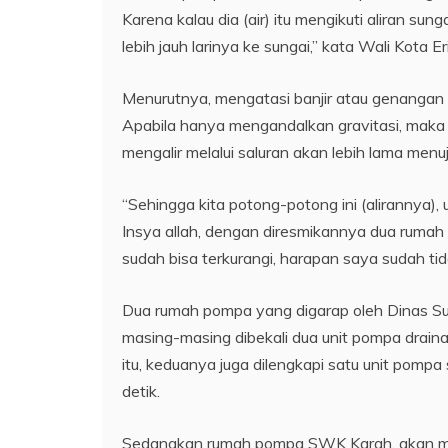
Karena kalau dia (air) itu mengikuti aliran sun
lebih jauh larinya ke sungai,” kata Wali Kota Eri
Menurutnya, mengatasi banjir atau genangan d
Apabila hanya mengandalkan gravitasi, maka a
mengalir melalui saluran akan lebih lama menuj
“Sehingga kita potong-potong ini (alirannya),
Insya allah, dengan diresmikannya dua rumah 
sudah bisa terkurangi, harapan saya sudah tidak 
Dua rumah pompa yang digarap oleh Dinas S
masing-masing dibekali dua unit pompa drainas
itu, keduanya juga dilengkapi satu unit pompa
detik.
Sedangkan rumah pompa SWK Karah, akan melay