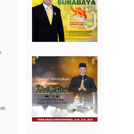
n
rah