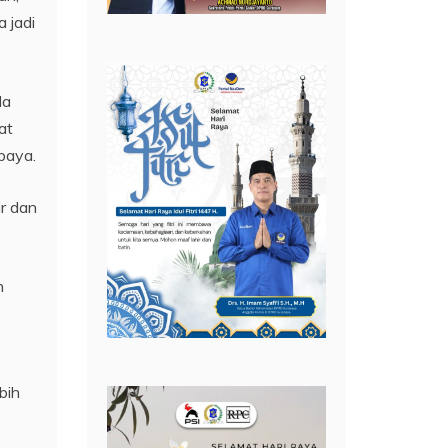
 jadi
da
at
baya.
r dan
n
bih