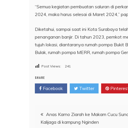
“Semua kegiatan pembuatan saluran di perkamp
2024, maka harus selesai di Maret 2024,” pa
Diketahui, sampai saat ini Kota Surabaya tel
penanganan banjir. Di tahun 2023, pemkot 
tujuh lokasi, diantaranya rumah pompa Buki
Bulak, rumah pompa MERR, rumah pompa Gers
Post Views:
241
SHARE
Facebook
Twitter
Pinteres
Navigasi
Anas Karno Ziarah ke Makam Cucu Sun
Kalijaga di kampung Nginden
pos