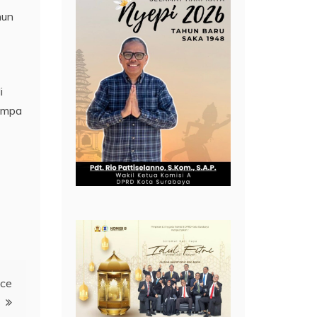
hun
i
pompa
nce