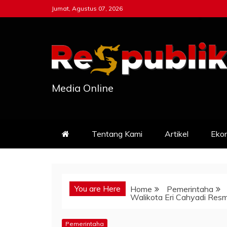
Skip
Jumat, Agustus 07, 2026
to
content
Media Online
Tentang Kami
Artikel
Eko
You are Here
Home
Pemerintaha
Walikota Eri Cahyadi Re
Pemerintaha