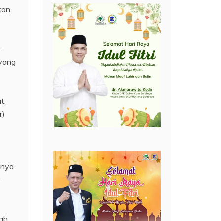
akan
.
 yang
t.
r)
anya
ah,