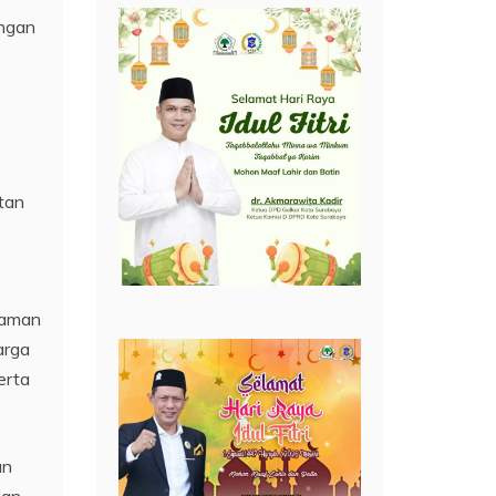
engan
tan
alaman
arga
erta
an
kan