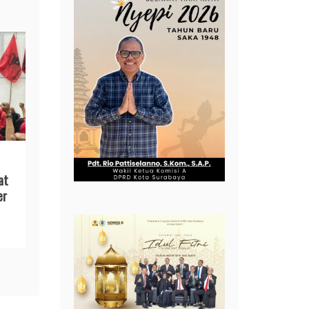
at
er