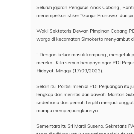
Seluruh jajaran Pengurus Anak Cabang , Ra
menempelkan stiker “Ganjar Pranowo” dari pin
Wakil Sektetaris Dewan Pimpinan Cabang P
warga di kecamatan Simokerto menyambut de
” Dengan keluar masuk kampung , mengetuk pi
mereka . Kita semua berupaya agar PDI Perju
Hidayat, Minggu (17/09/2023).
Selain itu, Politisi milenial PDI Perjuangan 
lengkap dan merintis dari bawah. Mantan Gube
sederhana dan pernah terpilih menjadi anggot
mampu memperjuangkannya.
Sementara itu Sri Mardi Suseno, Sekretaris
terus digulirkan untuk senantiasa selalu deka