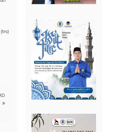
(trs)
PRD