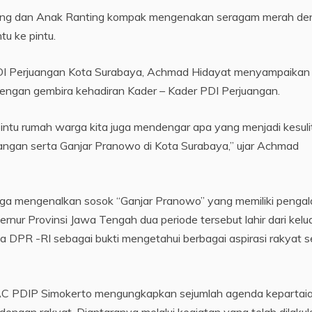
nting dan Anak Ranting kompak mengenakan seragam merah d
tu ke pintu.
DI Perjuangan Kota Surabaya, Achmad Hidayat menyampaikan
ngan gembira kehadiran Kader – Kader PDI Perjuangan.
ntu rumah warga kita juga mendengar apa yang menjadi kesuli
angan serta Ganjar Pranowo di Kota Surabaya,” ujar Achmad
itu juga mengenalkan sosok “Ganjar Pranowo” yang memiliki peng
rnur Provinsi Jawa Tengah dua periode tersebut lahir dari kelu
a DPR -RI sebagai bukti mengetahui berbagai aspirasi rakyat s
 PAC PDIP Simokerto mengungkapkan sejumlah agenda kepartai
t dengan rakyat. Diantaranya melalui kegiatan yang telah dilaku