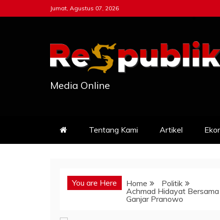
Skip
Jumat, Agustus 07, 2026
to
content
Media Online
Tentang Kami
Artikel
Eko
You are Here
Home
Politik
Achmad Hidayat Bersama K
Ganjar Pranowo