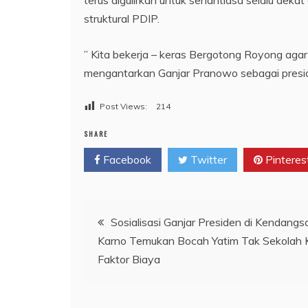
struktural PDIP.
” Kita bekerja – keras Bergotong Royong ag
mengantarkan Ganjar Pranowo sebagai presiden
Post Views:
214
SHARE
Facebook
Twitter
Pinteres
Navigasi
Sosialisasi Ganjar Presiden di Kendangsa
Karno Temukan Bocah Yatim Tak Sekolah 
pos
Faktor Biaya