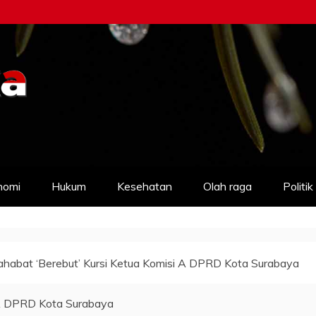
nomi
Hukum
Kesehatan
Olah raga
Politik
habat ‘Berebut’ Kursi Ketua Komisi A DPRD Kota Surabaya