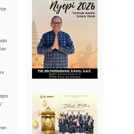
tar
ada
tua
ni
iapa
,”
wan