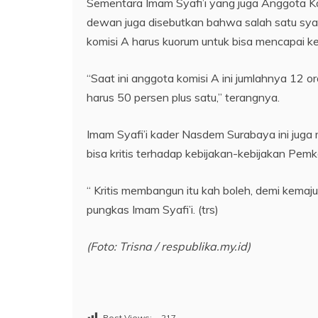
Sementara Imam Syafi’i yang juga Anggota 
dewan juga disebutkan bahwa salah satu sya
komisi A harus kuorum untuk bisa mencapai 
“Saat ini anggota komisi A ini jumlahnya 12 or
harus 50 persen plus satu,” terangnya.
Imam Syafi’i kader Nasdem Surabaya ini jug
bisa kritis terhadap kebijakan-kebijakan Pem
“ Kritis membangun itu kah boleh, demi kema
pungkas Imam Syafi’i. (trs)
(Foto: Trisna / respublika.my.id)
Post Views:
217