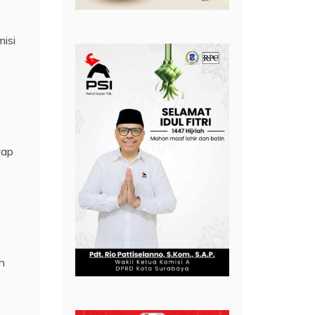
isi
tap
n