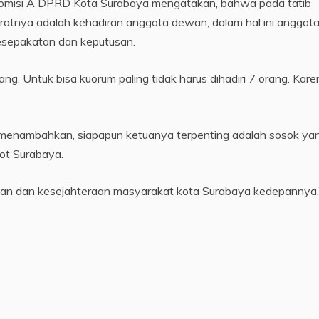
Komisi A DPRD Kota Surabaya mengatakan, bahwa pada tatib
ratnya adalah kehadiran anggota dewan, dalam hal ini anggot
kesepakatan dan keputusan.
ang. Untuk bisa kuorum paling tidak harus dihadiri 7 orang. Kare
a menambahkan, siapapun ketuanya terpenting adalah sosok ya
kot Surabaya.
juan dan kesejahteraan masyarakat kota Surabaya kedepannya,