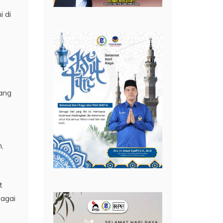
i di
lang
,
t
bagai