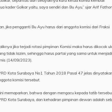
Golkar, sepantas dan selayaknya kursi ketua komisi kembali
 kader Golkar yaitu, saya sendiri dan Bu Ayu,” ujar Arif Fathon
, jika pengganti Bu Ayu harus dari anggota komisi dari Fraksi
liknya jika terjadi rotasi pimpinan Komisi maka harus dikocok u
ang tidak lazim, sehingga harus partai yang sama untuk menjadi
amis (14/09/2023).
PRD Kota Surabaya No1 Tahun 2018 Pasal 47 jelas dinyatakan
nggota komisi tersebut.
C ini memaparkan, bahwa dengan mengacu kepada tatib tersebu
DPRD Kota Surabaya, dan kehadiran pimpinan dewan adalah se