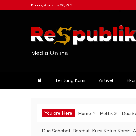
Skip
Kamis, Agustus 06, 2026
to
content
Media Online
Tentang Kami
Artikel
Eko
You are Here
Home
Politik
Dua Sa