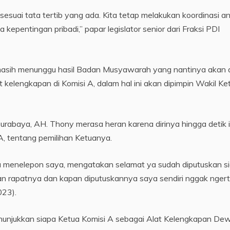
esuai tata tertib yang ada. Kita tetap melakukan koordinasi an
kepentingan pribadi,” papar legislator senior dari Fraksi PDI
 masih menunggu hasil Badan Musyawarah yang nantinya akan 
t kelengkapan di Komisi A, dalam hal ini akan dipimpin Wakil Ke
Surabaya, AH. Thony merasa heran karena dirinya hingga detik i
A, tentang pemilihan Ketuanya.
a menelepon saya, mengatakan selamat ya sudah diputuskan s
an rapatnya dan kapan diputuskannya saya sendiri nggak ngerti
023).
penunjukkan siapa Ketua Komisi A sebagai Alat Kelengkapan De