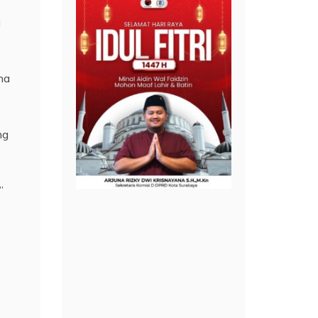
a
na
ng
”