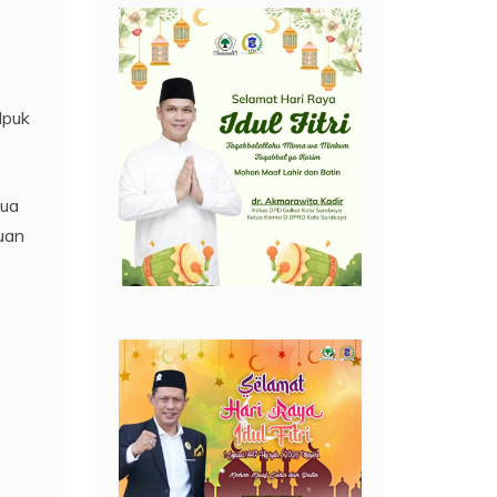
Ipuk
dua
juan