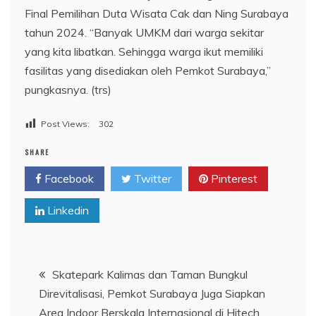
Final Pemilihan Duta Wisata Cak dan Ning Surabaya
tahun 2024. “Banyak UMKM dari warga sekitar
yang kita libatkan. Sehingga warga ikut memiliki
fasilitas yang disediakan oleh Pemkot Surabaya,”
pungkasnya. (trs)
Post Views:
302
SHARE
Facebook
Twitter
Pinterest
Linkedin
Navigasi
Skatepark Kalimas dan Taman Bungkul
Direvitalisasi, Pemkot Surabaya Juga Siapkan
pos
Area Indoor Berskala Internasional di Hitech