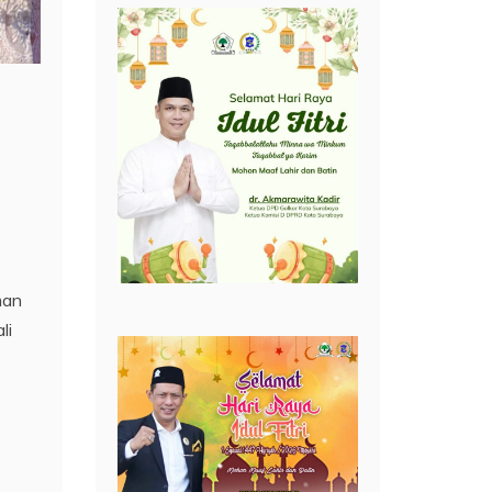
man
li