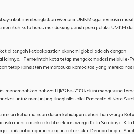
urabaya ikut membangkitkan ekonomi UMKM agar semakin masif
i, pemerintah kota harus mendukung penuh para pelaku UMKM da
ot di tengah ketidakpastian ekonomi global adalah dengan
al lainnya. “Pemerintah kota tetap mengakomodasi melalui e-
 dan tetap konsisten memproduksi komoditas yang mereka hasil
 Ji ini menambahkan bahwa HJKS ke-733 kali ini mengusung tem
ngkat untuk menjunjung tinggi nilai-nilai Pancasila di Kota Sur
cerminan keharmonisan dalam kehidupan sehari-hari warga Kot
casila mencerminkan kebhinekaan warga Kota Surabaya. Kita l
tinggi, baik antar agama maupun antar suku. Dengan begitu, Sur