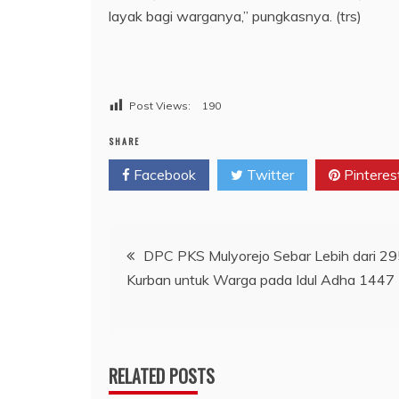
layak bagi warganya,” pungkasnya. (trs)
Post Views:
190
SHARE
Facebook
Twitter
Pinteres
Navigasi
DPC PKS Mulyorejo Sebar Lebih dari 2
Kurban untuk Warga pada Idul Adha 1447
pos
RELATED POSTS