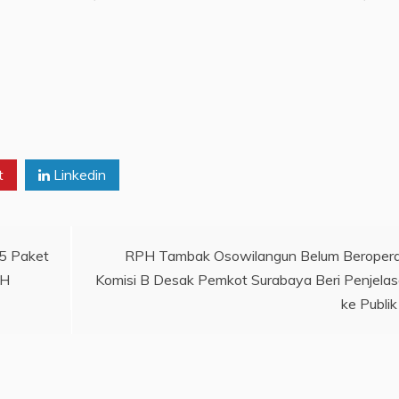
t
Linkedin
95 Paket
RPH Tambak Osowilangun Belum Beropera
 H
Komisi B Desak Pemkot Surabaya Beri Penjela
ke Publik