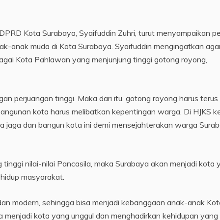
 DPRD Kota Surabaya, Syaifuddin Zuhri, turut menyampaikan p
k-anak muda di Kota Surabaya. Syaifuddin mengingatkan aga
bagai Kota Pahlawan yang menjunjung tinggi gotong royong,
 perjuangan tinggi. Maka dari itu, gotong royong harus terus
mbangunan kota harus melibatkan kepentingan warga. Di HJKS k
ta jaga dan bangun kota ini demi mensejahterakan warga Surab
inggi nilai-nilai Pancasila, maka Surabaya akan menjadi kota 
 hidup masyarakat.
an modern, sehingga bisa menjadi kebanggaan anak-anak Kot
a menjadi kota yang unggul dan menghadirkan kehidupan yang