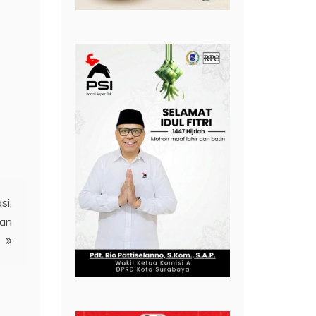
si,
san