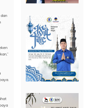
 dan
n
Peken
kan,”
a
abaya.
a
ihat
abaya