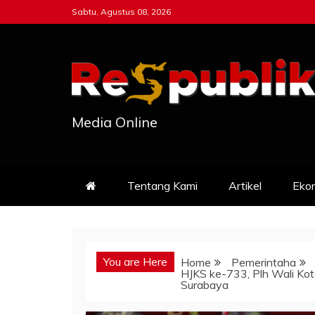
Skip
Sabtu, Agustus 08, 2026
to
content
Media Online
Tentang Kami
Artikel
Eko
You are Here
Home
Pemerintaha
HJKS ke-733, Plh Wali Ko
Surabaya