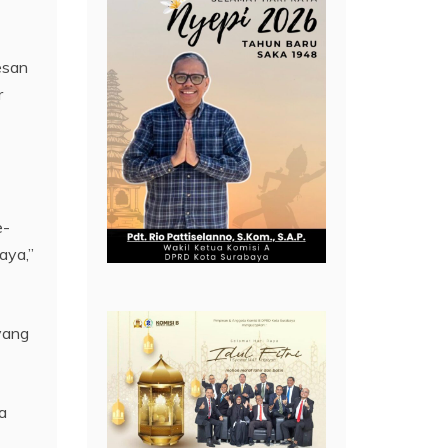
esan
r
e-
aya,”
yang
a