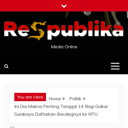
Skip
to
content
Media Online
You are Here
Home
Politik
Ini Dia Makna Penting Tanggal 14 Bagi Golkar
Surabaya Daftarkan Bacalegnya ke KPU