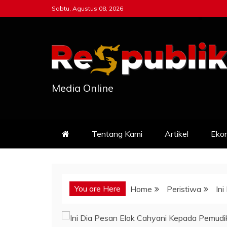
Skip
Sabtu, Agustus 08, 2026
to
content
Media Online
Tentang Kami
Artikel
Eko
You are Here
Home
Peristiwa
In