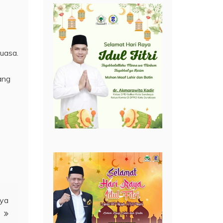
uasa.
ang
ya