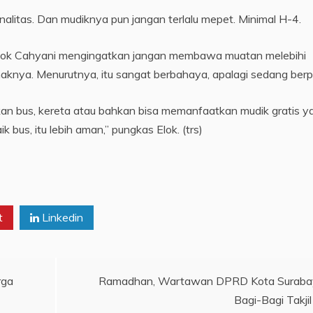
riminalitas. Dan mudiknya pun jangan terlalu mepet. Minimal H-4.
Elok Cahyani mengingatkan jangan membawa muatan melebihi
knya. Menurutnya, itu sangat berbahaya, apalagi sedang berp
n bus, kereta atau bahkan bisa memanfaatkan mudik gratis y
 bus, itu lebih aman,” pungkas Elok. (trs)
t
Linkedin
rga
Ramadhan, Wartawan DPRD Kota Suraba
Bagi-Bagi Takjil