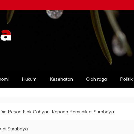
nomi
Hukum
Kesehatan
Olah raga
Politik
i Dia Pesan Elok Cahyani Kepada Pemudik di Surabaya