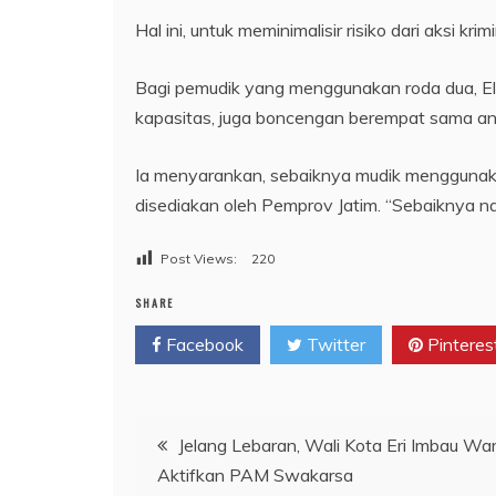
Hal ini, untuk meminimalisir risiko dari aksi k
Bagi pemudik yang menggunakan roda dua, 
kapasitas, juga boncengan berempat sama ana
Ia menyarankan, sebaiknya mudik menggunaka
disediakan oleh Pemprov Jatim. “Sebaiknya naik
Post Views:
220
SHARE
Facebook
Twitter
Pinteres
Navigasi
Jelang Lebaran, Wali Kota Eri Imbau Wa
Aktifkan PAM Swakarsa