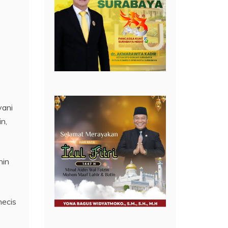
yani
n,
nin
necis