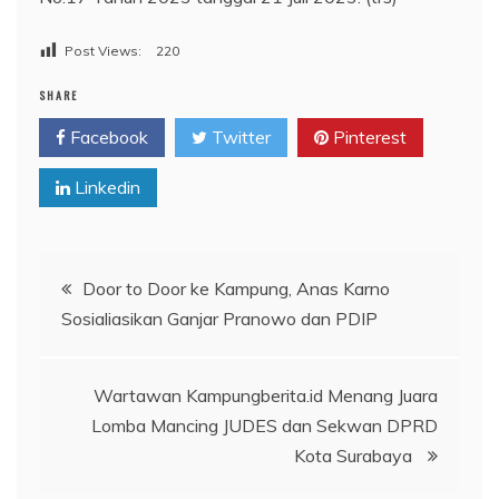
Post Views:
220
SHARE
Facebook
Twitter
Pinterest
Linkedin
Navigasi
Door to Door ke Kampung, Anas Karno
Sosialiasikan Ganjar Pranowo dan PDIP
pos
Wartawan Kampungberita.id Menang Juara
Lomba Mancing JUDES dan Sekwan DPRD
Kota Surabaya