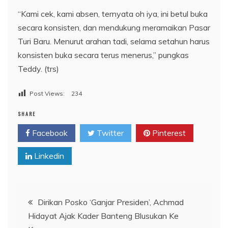
“Kami cek, kami absen, ternyata oh iya, ini betul buka
secara konsisten, dan mendukung meramaikan Pasar
Turi Baru. Menurut arahan tadi, selama setahun harus
konsisten buka secara terus menerus,” pungkas
Teddy. (trs)
Post Views:
234
SHARE
Facebook
Twitter
Pinterest
Linkedin
Navigasi
Dirikan Posko ‘Ganjar Presiden’, Achmad
Hidayat Ajak Kader Banteng Blusukan Ke
pos