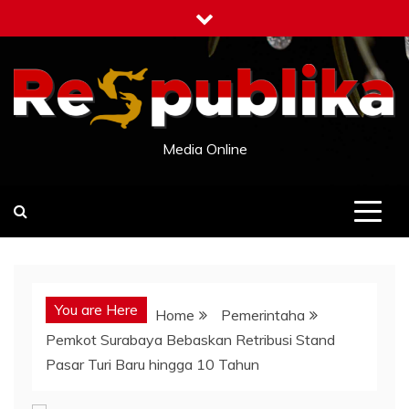
Skip
to
content
Media Online
You are Here
Home
Pemerintaha
Pemkot Surabaya Bebaskan Retribusi Stand
Pasar Turi Baru hingga 10 Tahun