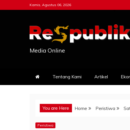
Skip
Kamis, Agustus 06, 2026
to
content
Media Online
Tentang Kami
Artikel
Eko
You are Here
Home
Peristiwa
Sa
Peristiwa