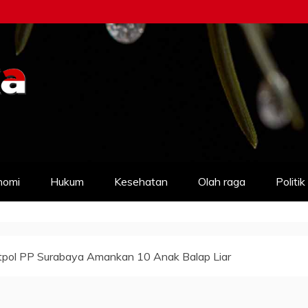
nomi
Hukum
Kesehatan
Olah raga
Politik
tpol PP Surabaya Amankan 10 Anak Balap Liar