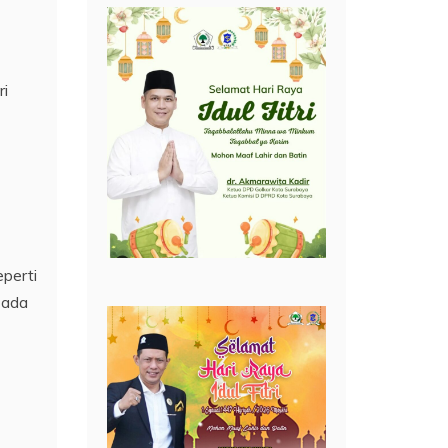
ri
eperti
 ada