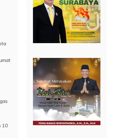
ota
Jumat
ugas
n 10