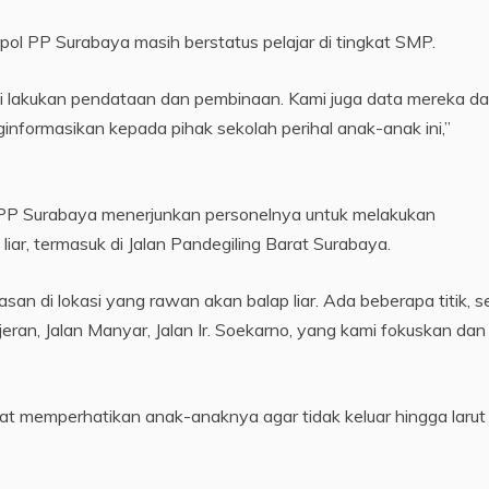
l PP Surabaya masih berstatus pelajar di tingkat SMP.
i lakukan pendataan dan pembinaan. Kami juga data mereka da
nformasikan kepada pihak sekolah perihal anak-anak ini,”
l PP Surabaya menerjunkan personelnya untuk melakukan
iar, termasuk di Jalan Pandegiling Barat Surabaya.
n di lokasi yang rawan akan balap liar. Ada beberapa titik, s
njeran, Jalan Manyar, Jalan Ir. Soekarno, yang kami fokuskan dan
t memperhatikan anak-anaknya agar tidak keluar hingga larut