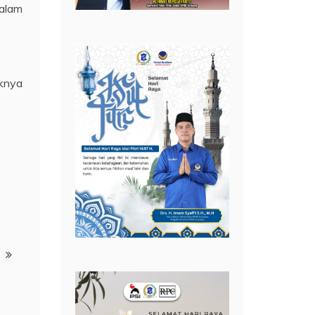
malam
iknya