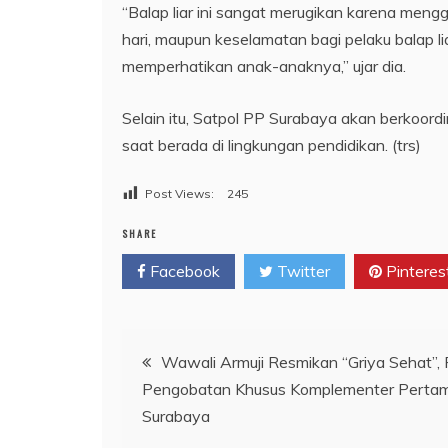
“Balap liar ini sangat merugikan karena me
hari, maupun keselamatan bagi pelaku balap li
memperhatikan anak-anaknya,” ujar dia.
Selain itu, Satpol PP Surabaya akan berkoord
saat berada di lingkungan pendidikan. (trs)
Post Views:
245
SHARE
Facebook
Twitter
Pinteres
Navigasi
Wawali Armuji Resmikan “Griya Sehat”, F
Pengobatan Khusus Komplementer Pertam
pos
Surabaya