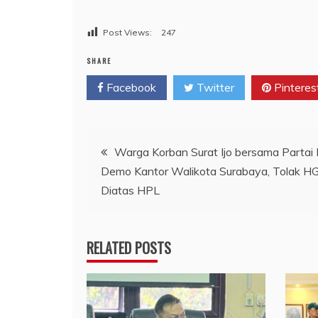
Post Views:
247
SHARE
Facebook
Twitter
Pinteres
Navigasi
Warga Korban Surat Ijo bersama Partai
Demo Kantor Walikota Surabaya, Tolak H
pos
Diatas HPL
RELATED POSTS