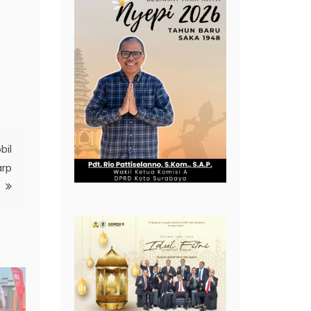
bil
arp