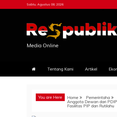
Skip
Sabtu, Agustus 08, 2026
to
content
Media Online
Tentang Kami
Artikel
Eko
You are Here
Home
Pemerintaha
Anggota Dewan dari PDIP
Fasilitas PIP dan Rutilahu