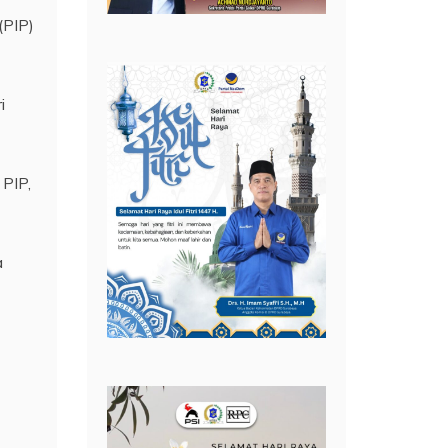
(PIP)
i
 PIP,
a