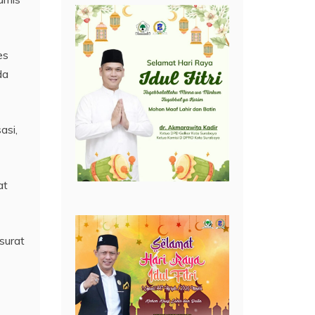
es
da
asi,
at
surat