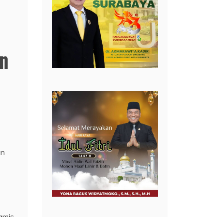
n
an
amis