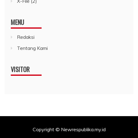
X-File
(2)
MENU
Redaksi
Tentang Kami
VISITOR
Copyright © Newrespublika.my.id