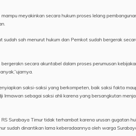
rus mampu meyakinkan secara hukum proses lelang pembanguna
an.
but sudah sah menurut hukum dan Pemkot sudah bergerak secar
h bergerakn secara akuntabel dalam proses perumusan kebijaka
anyak,”ujarnya.
nyiapkan saksi-saksi yang berkompeten, baik saksi fakta ma
dji Irmawan sebagai saksi ahli karena yang bersangkutan menja
RS Surabaya Timur tidak terhambat karena urusan gugatan h
mur sudah dinantikan lama keberadaannya oleh warga Surabay