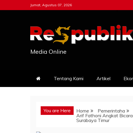
Skip
Jumat, Agustus 07, 2026
to
content
Media Online
Tentang Kami
Artikel
Eko
You are Here
Home
Pemerintaha
Arif Fathoni Angkat Bicar
Surabaya Timur