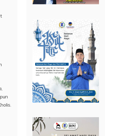
t
m
a,
upun
olis.