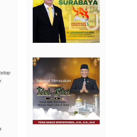
hadap
.
a