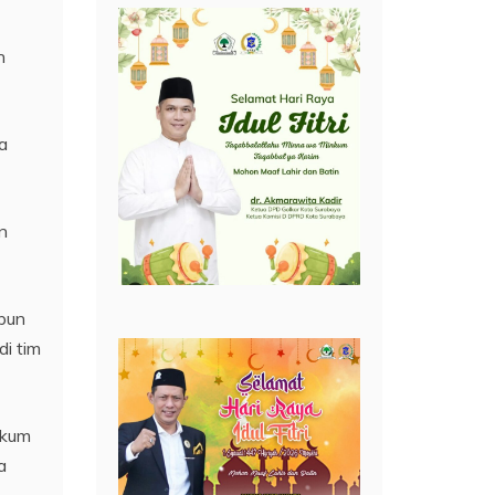
n
a
n
upun
di tim
ukum
a