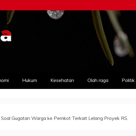
nomi
Hukum
Kesehatan
Olah raga
Politik
a Soal Gugatan Warga ke Pemkot Terkait Lelang Proyek RS.