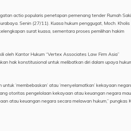
gatan actio popularis penetapan pemenang tender Rumah Saki
Surabaya. Senin (27/11). Kuasa hukum penggugat, Moch. Kholis
elengkapan surat kuasa, sementara proses pemilihan hakim
ili oleh Kantor Hukum “Vertex Associates Law Firm Asia”
kan hak konstitusional untuk melibatkan diri dalam upaya huku
 untuk ’membebaskan’ atau ’menyelamatkan’ kekayaan negar
gang otoritas pengelolaan kekayaan atau keuangan negara ma
aan atau keuangan negara secara melawan hukum,” pungkas Kh