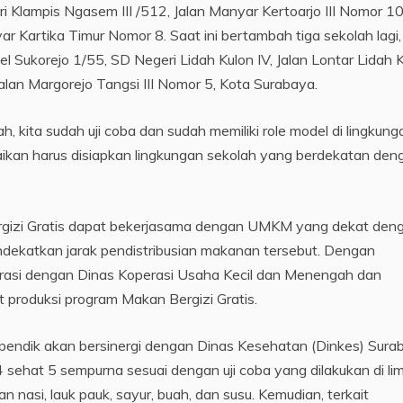
i Klampis Ngasem III /512, Jalan Manyar Kertoarjo III Nomor 1
 Kartika Timur Nomor 8. Saat ini bertambah tiga sekolah lagi,
 Sukorejo 1/55, SD Negeri Lidah Kulon IV, Jalan Lontar Lidah 
lan Margorejo Tangsi III Nomor 5, Kota Surabaya.
h, kita sudah uji coba dan sudah memiliki role model di lingkung
kan harus disiapkan lingkungan sekolah yang berdekatan den
ergizi Gratis dapat bekerjasama dengan UMKM yang dekat den
endekatkan jarak pendistribusian makanan tersebut. Dengan
orasi dengan Dinas Koperasi Usaha Kecil dan Menengah dan
produksi program Makan Bergizi Gratis.
pendik akan bersinergi dengan Dinas Kesehatan (Dinkes) Sura
sehat 5 sempurna sesuai dengan uji coba yang dilakukan di li
an nasi, lauk pauk, sayur, buah, dan susu. Kemudian, terkait