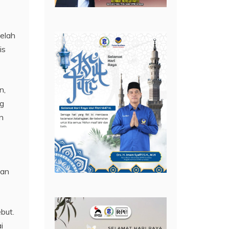
elah
is
n,
ng
n
dan
but.
i