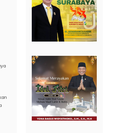
aya
kan
a