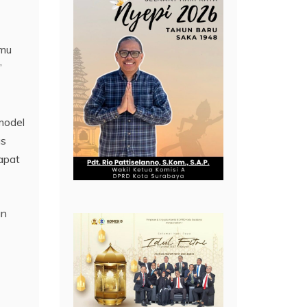
emu
”
model
as
apat
an