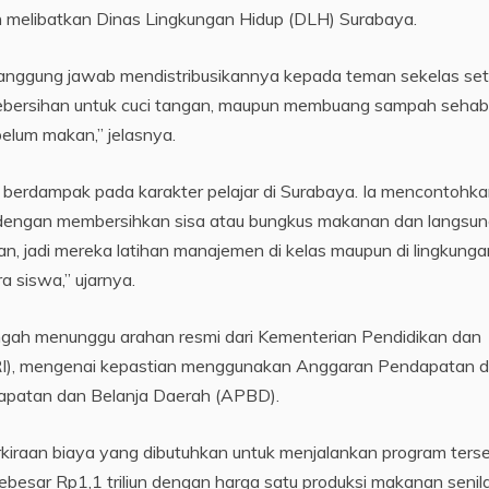
n melibatkan Dinas Lingkungan Hidup (DLH) Surabaya.
rtanggung jawab mendistribusikannya kepada teman sekelas set
kebersihan untuk cuci tangan, maupun membuang sampah sehab
elum makan,” jelasnya.
 berdampak pada karakter pelajar di Surabaya. Ia mencontohka
 dengan membersihkan sisa atau bungkus makanan dan langsu
n, jadi mereka latihan manajemen di kelas maupun di lingkunga
a siswa,” ujarnya.
ngah menunggu arahan resmi dari Kementerian Pendidikan dan
RI), mengenai kepastian menggunakan Anggaran Pendapatan 
apatan dan Belanja Daerah (APBD).
kiraan biaya yang dibutuhkan untuk menjalankan program terse
ebesar Rp1,1 triliun dengan harga satu produksi makanan senila