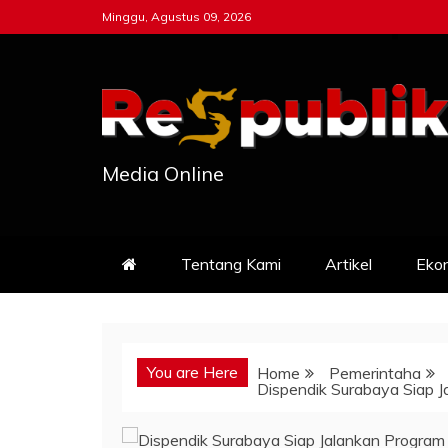
Skip
Minggu, Agustus 09, 2026
to
content
Media Online
Tentang Kami
Artikel
Eko
You are Here
Home
Pemerintaha
Dispendik Surabaya Siap J