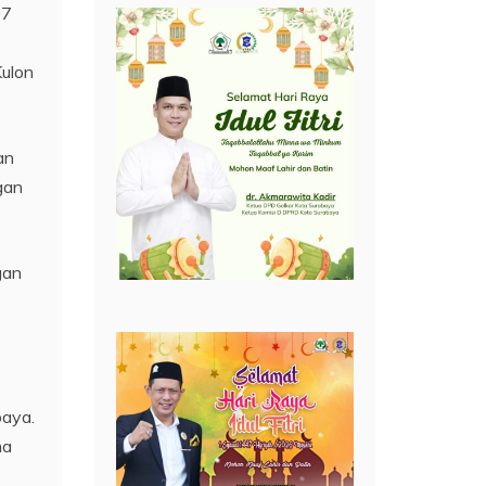
07
Kulon
an
gan
gan
baya.
ma