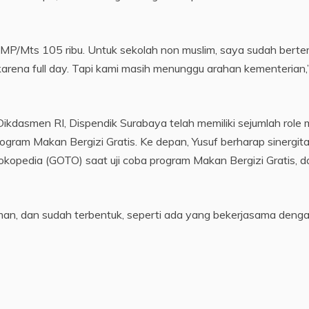
 SMP/Mts 105 ribu. Untuk sekolah non muslim, saya sudah bert
 karena full day. Tapi kami masih menunggu arahan kementerian,
ikdasmen RI, Dispendik Surabaya telah memiliki sejumlah role 
ogram Makan Bergizi Gratis. Ke depan, Yusuf berharap sinergit
opedia (GOTO) saat uji coba program Makan Bergizi Gratis, d
iman, dan sudah terbentuk, seperti ada yang bekerjasama deng