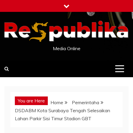
Skip
to
content
Media Online
You are Here
Home
Pemerintaha
DSDABM Kota Surabaya Tengah Selesaikan
Lahan Parkir Sisi Timur Stadion GBT