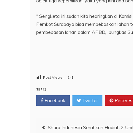
objek tiga kepemilikan, yaitu yang kini ada
“ Sengketa ini sudah kita hearingkan di Komis
Pemkot Surabaya bisa membebaskan lahan ter
pembebasan lahan dalam APBD,” pungkas Suka
Post Views:
241
SHARE
Facebook
Twitter
Pinteres
Navigasi
Sharp Indonesia Serahkan Hadiah 2 Unit