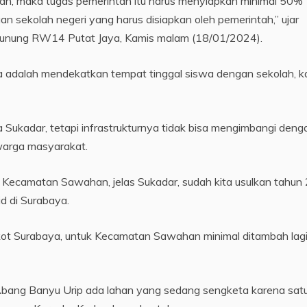
pkan, maka tugas pemerintah itu harus menyiapkan minimal 50%
an sekolah negeri yang harus disiapkan oleh pemerintah,” ujar
Gunung RW14 Putat Jaya, Kamis malam (18/01/2024).
ya adalah mendekatkan tempat tinggal siswa dengan sekolah, k
a Sukadar, tetapi infrastrukturnya tidak bisa mengimbangi deng
 warga masyarakat.
Kecamatan Sawahan, jelas Sukadar, sudah kita usulkan tahun
d di Surabaya.
ot Surabaya, untuk Kecamatan Sawahan minimal ditambah lag
 Abang Banyu Urip ada lahan yang sedang sengketa karena sat