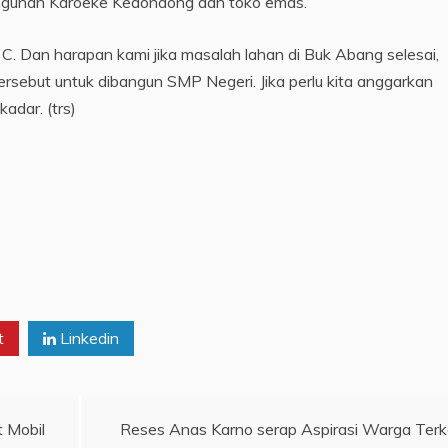
 bangunan Karoeke Kedondong dan toko emas.
i C. Dan harapan kami jika masalah lahan di Buk Abang selesai,
sebut untuk dibangun SMP Negeri. Jika perlu kita anggarkan
dar. (trs)
t
Linkedin
 Mobil
Reses Anas Karno serap Aspirasi Warga Terk