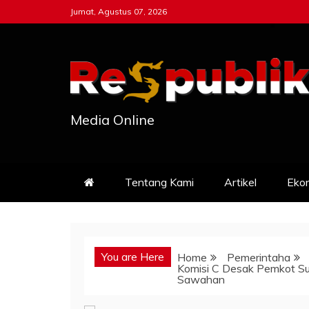
Skip
Jumat, Agustus 07, 2026
to
content
Media Online
Tentang Kami
Artikel
Eko
You are Here
Home
Pemerintaha
Komisi C Desak Pemkot S
Sawahan