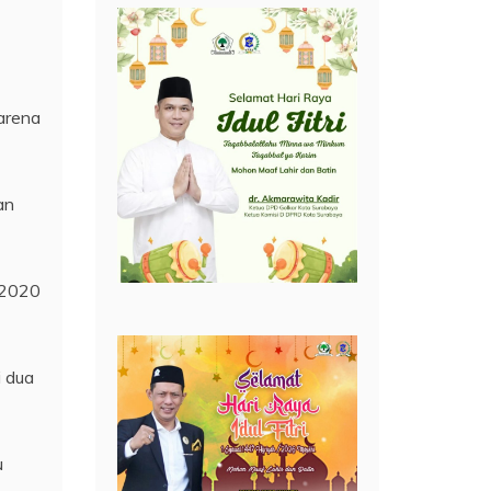
arena
an
 2020
i dua
u