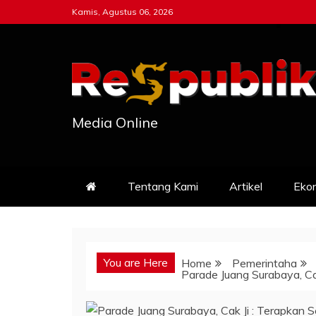
Skip
Kamis, Agustus 06, 2026
to
content
Media Online
Tentang Kami
Artikel
Eko
You are Here
Home
Pemerintaha
Parade Juang Surabaya, Ca