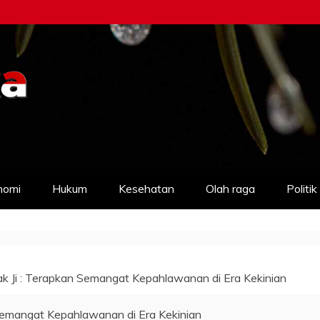
nomi
Hukum
Kesehatan
Olah raga
Politik
k Ji : Terapkan Semangat Kepahlawanan di Era Kekinian