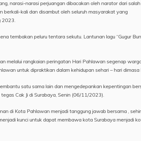
ng, narasi-narasi perjuangan dibacakan oleh narator dari salah
n berkali-kali dan disambut oleh seluruh masyarakat yang
g 2023.
ena tembakan peluru tentara sekutu. Lantunan lagu “Gugur Bu
an melalui rangkaian peringatan Hari Pahlawan segenap warg
wan untuk dipraktikan dalam kehidupan sehari – hari dimasa k
membantu satu sama lain dan mengedepankan kepentingan be
 tegas Cak Ji di Surabaya, Senin (06/11/2023).
an di Kota Pahlawan menjadi tanggung jawab bersama , sehi
enjadi kunci untuk dapat membawa kota Surabaya menjadi ko