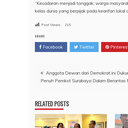
“Kesadaran menjadi tonggak, warga masyaraka
kelas dunia yang berpijak pada kearifan lokal 
Post Views:
215
SHARE
Facebook
Twitter
Pinteres
Navigasi
Anggota Dewan dari Demokrat ini Duku
Penuh Pemkot Surabaya Dalam Berantas 
pos
RELATED POSTS