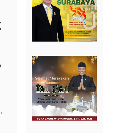
t
i
a