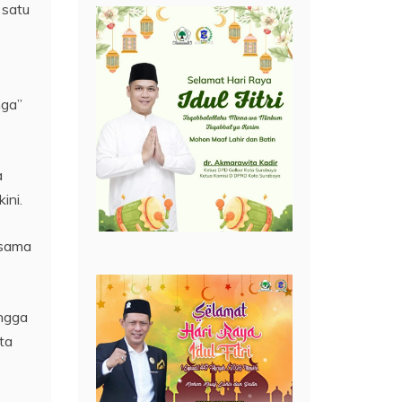
 satu
nga”
a
ini.
rsama
ngga
ta