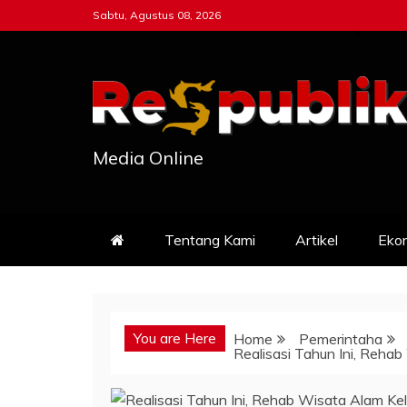
Skip
Sabtu, Agustus 08, 2026
to
content
Media Online
Tentang Kami
Artikel
Eko
You are Here
Home
Pemerintaha
Realisasi Tahun Ini, Reh