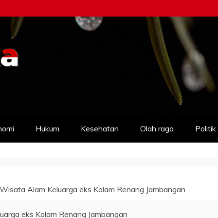
nomi
Hukum
Kesehatan
Olah raga
Politik
ab Wisata Alam Keluarga eks Kolam Renang Jambangan