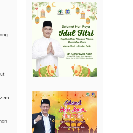
yang
out
ozem
ihan