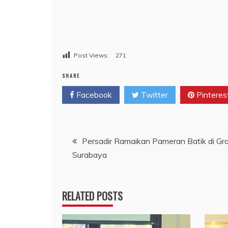
Post Views:
271
SHARE
Facebook
Twitter
Pinteres
Navigasi
Persadir Ramaikan Pameran Batik di Gr
Surabaya
pos
RELATED POSTS