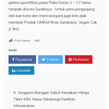
gelora sportifitas pada Piala Dunia U – 17 harus
tampak di kota Surabaya . Untuk para pengunjung
dari luar kota dan mancanegara juga kita ajak
membeli Produk UMKM Khas Surabaya,” tegas Cak
Ji. (trs)
Post Views:
168
SHARE
Facebook
Twitter
Pinterest
Linkedin
Navigasi
Anggota Banggar Sebut Kenaikan Harga
Tiket KBS Harus Diimbangi Fasilitas
pos
Infrastruktur