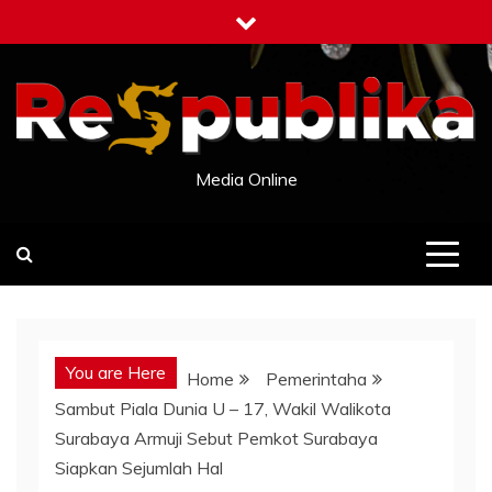
Skip
to
content
Media Online
You are Here
Home
Pemerintaha
Sambut Piala Dunia U – 17, Wakil Walikota
Surabaya Armuji Sebut Pemkot Surabaya
Siapkan Sejumlah Hal