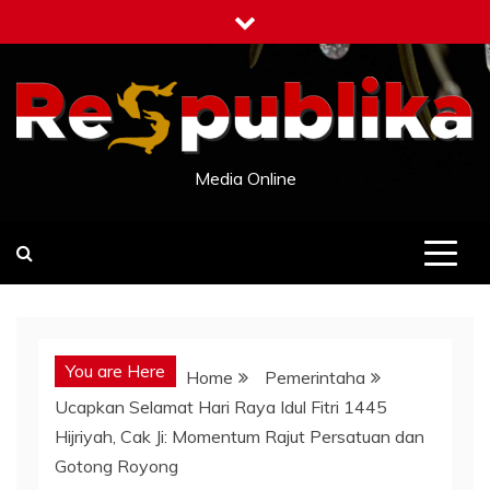
Skip
to
content
Media Online
You are Here
Home
Pemerintaha
Ucapkan Selamat Hari Raya Idul Fitri 1445
Hijriyah, Cak Ji: Momentum Rajut Persatuan dan
Gotong Royong