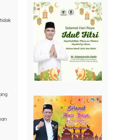
tidak
yang
han