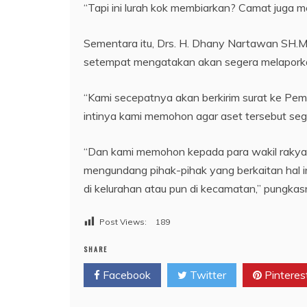
“Tapi ini lurah kok membiarkan? Camat juga me
Sementara itu, Drs. H. Dhany Nartawan SH.M
setempat mengatakan akan segera melaporkan
“Kami secepatnya akan berkirim surat ke Pe
intinya kami memohon agar aset tersebut sege
“Dan kami memohon kepada para wakil rakyat
mengundang pihak-pihak yang berkaitan hal i
di kelurahan atau pun di kecamatan,” pungkasn
Post Views:
189
SHARE
Facebook
Twitter
Pinteres