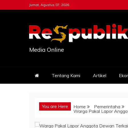
Skip
Jumat, Agustus 07, 2026
to
content
Media Online
Tentang Kami
Artikel
Eko
You are Here
Home
Pemerintaha
Warga Pakal Lapor Anggo