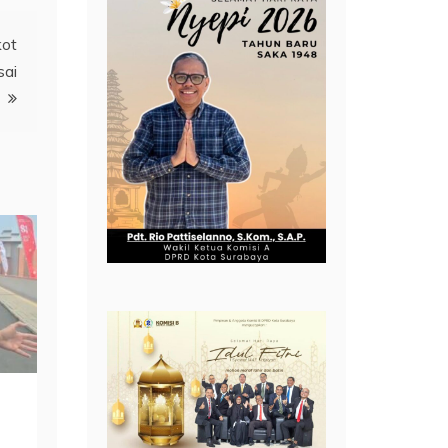
kot
sai