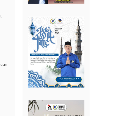
t
muan