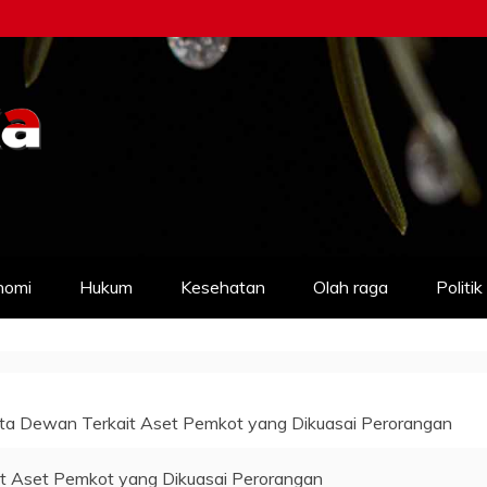
nomi
Hukum
Kesehatan
Olah raga
Politik
ta Dewan Terkait Aset Pemkot yang Dikuasai Perorangan