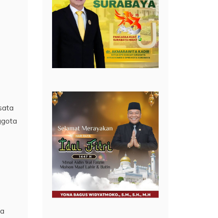
sata
ggota
ta