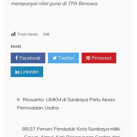
mempunyai nilai guna di TPA Benowo.
Post Views:
206
SHARE
Facebook
Twitter
Pinterest
Linkedin
Navigasi
Riswanto: UMKM di Surabaya Perlu Akses
Permodalan Usaha
pos
88,07 Persen Penduduk Kota Surabaya miliki
Gawai, Armuji Ajak Penggunaan Cerdas dan