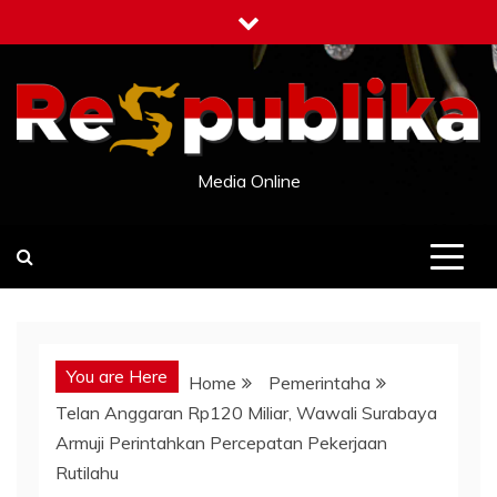
Skip
to
content
Media Online
You are Here
Home
Pemerintaha
Telan Anggaran Rp120 Miliar, Wawali Surabaya
Armuji Perintahkan Percepatan Pekerjaan
Rutilahu